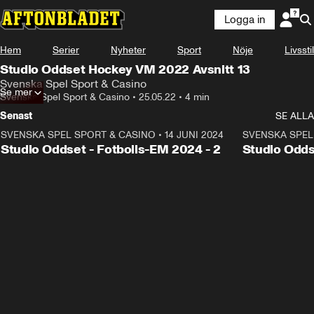
Logga in
Annons
Läs mer här!
Hem
Serier
Nyheter
Sport
Nöje
Livsstil
Annons från Svenska Spel Sport & Casino
Studio Oddset Hockey VM 2022 Avsnitt 13
Svenska Spel Sport & Casino
Se mer
Svenska Spel Sport & Casino
•
25.05.22
•
4 min
Senast
SE ALLA
SVENSKA SPEL SPORT & CASINO
•
14 JUNI 2024
23:09
SVENSKA SPEL
ANNONS
Studio Oddset - Fotbolls-EM 2024 - 2
Studio Odds