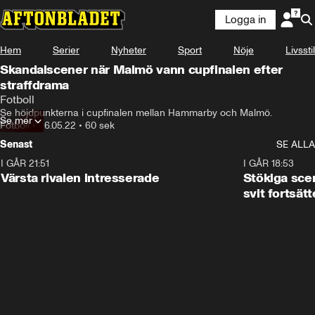
Logga in
Hem
Serier
Nyheter
Sport
Nöje
Livsstil
Skandalscener när Malmö vann cupfinalen efter
straffdrama
Fotboll
Se höjdpunkterna i cupfinalen mellan Hammarby och Malmö.
Se mer
Fotboll
•
26.05.22
•
60 sek
Senast
SE ALLA
I GÅR 21:51
0:31
I GÅR 18:53
Värsta rivalen intresserade
Stökiga sce
svit fortsätt