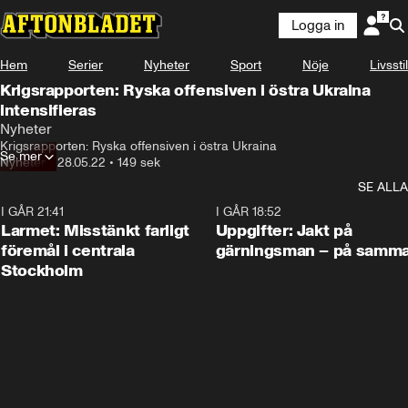
Logga in
Hem
Serier
Nyheter
Sport
Nöje
Livsstil
Krigsrapporten: Ryska offensiven i östra Ukraina
intensifieras
Nyheter
Krigsrapporten: Ryska offensiven i östra Ukraina
Se mer
Nyheter
•
28.05.22
•
149 sek
SE ALLA
I GÅR 21:41
0:35
I GÅR 18:52
Larmet: Misstänkt farligt
Uppgifter: Jakt på
föremål i centrala
gärningsman – på samma
Stockholm