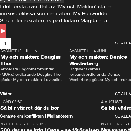
My och makten
S1 E1
23.10.25
21 min
I det första avsnittet av ”My och Makten” ställer 
inrikespolitiska kommentatorn My Rohwedder 
Socialdemokraternas partiledare Magdalena 
Andersson till svars.
1
SE ALLA
AVSNITT 12
•
11 JUNI
26:27
AVSNITT 11
•
4 JUNI
2
My och makten: Douglas
My och makten: Denice
Thor
Westerberg
Moderata ungdomsförbundet 
Ungsvenskarnas 
(MUF:s) ordförande Douglas Thor 
förbundsordförande Denice 
gästar My och makten. I avsnittet 
Westerberg gästar My och makten.
diskuteras tonårsutvisningarna och 
avsnittet diskuteras migrationsfrå
hur Moderaterna ska locka väljare till 
och hur SD ska locka kvinnliga 
Väder
SE ALLA
valet i höst. 
väljare. 
I GÅR 02:30
1:06
4 AUGUSTI
Så blir vädret där du bor
Så blir vädr
Senaste om konflikten i Mellanöstern
SE ALLA
NYHETER
•
17 FEB. 2025
0:45
NYHETER
•
16 F
500 dagar av krig i Gaza – se förödelsen
Nya vapen ti