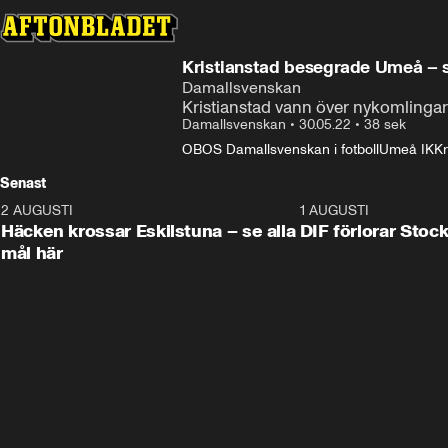
Kristianstad besegrade Umeå – 
Damallsvenskan
Kristianstad vann över nykomling
Damallsvenskan
•
30.05.22
•
38 sek
OBOS Damallsvenskan i fotboll
Umeå IK
Kr
Senast
2 AUGUSTI
0:59
1 AUGUSTI
Häcken krossar Eskilstuna – se alla
DIF förlorar Sto
mål här