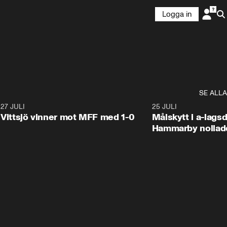
Logga in
SE ALLA
9
27 JULI
1:40
25 JULI
Vittsjö vinner mot MFF med 1-0
Målskytt i a-lags
Hammarby nollad