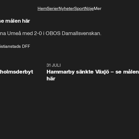
Hem
Serier
Nyheter
Sport
Nöje
Mer
Livsstil
se målen här
arna Umeå med 2-0 i OBOS Damallsvenskan.
istianstads DFF
0:58
31 JULI
0:5
ckholmsderbyt
Hammarby sänkte Växjö – se målen
här