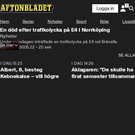
Logga in
Hem
Serier
Nyheter
Sport
Nöje
Livsstil
En död efter trafikolycka på E4 i Norrköping
Nyheter
Under måndagen inträffade en trafikolycka på E4 vid Bråvalla.
Se mer
Nyheter
•
30.05.22
•
20 sek
SE ALLA
I DAG 15:23
0:54
I DAG 14:26
Albert, 8, besteg
Åklagaren: ”De skulle ha
Kebnekaise – vill högre
firat semester tillsamma