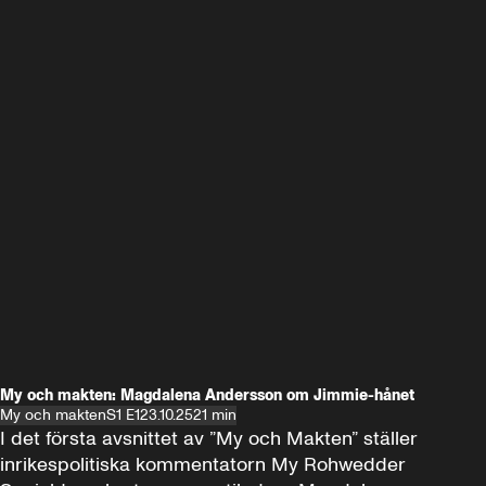
My och makten: Magdalena Andersson om Jimmie-hånet
My och makten
S1 E1
23.10.25
21 min
I det första avsnittet av ”My och Makten” ställer 
inrikespolitiska kommentatorn My Rohwedder 