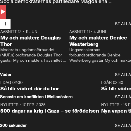
Socialdemokraternas partiledare Magdalena 
Andersson till svars.
1
SE ALLA
AVSNITT 12
•
11 JUNI
26:27
AVSNITT 11
•
4 JUNI
2
My och makten: Douglas
My och makten: Denice
Thor
Westerberg
Moderata ungdomsförbundet 
Ungsvenskarnas 
(MUF:s) ordförande Douglas Thor 
förbundsordförande Denice 
gästar My och makten. I avsnittet 
Westerberg gästar My och makten.
diskuteras tonårsutvisningarna och 
avsnittet diskuteras migrationsfrå
hur Moderaterna ska locka väljare till 
och hur SD ska locka kvinnliga 
Väder
SE ALLA
valet i höst. 
väljare. 
I DAG 02:30
1:06
I GÅR 02:30
Så blir vädret där du bor
Så blir vädr
Senaste om konflikten i Mellanöstern
SE ALLA
NYHETER
•
17 FEB. 2025
0:45
NYHETER
•
16 F
500 dagar av krig i Gaza – se förödelsen
Nya vapen ti
200 sekunder
SE ALLA