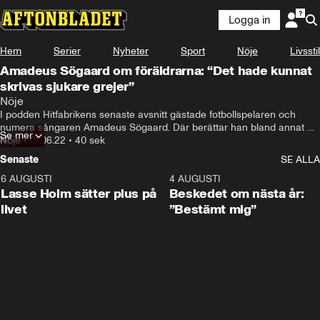
Logga in
Hem
Serier
Nyheter
Sport
Nöje
Livsstil
Amadeus Sögaard om föräldrarna: “Det hade kunnat
skrivas sjukare grejer”
Nöje
I podden Hitfabrikens senaste avsnitt gästade fotbollspelaren och 
numera sångaren Amadeus Sögaard. Där berättar han bland annat 
Se mer
om sina föräldrars dåvarande relation och hur media inte hade skrivit 
Nöje
•
01.06.22
•
40 sek
om allt "bakom kulisserna".
Senaste
SE ALLA
6 AUGUSTI
1:04
4 AUGUSTI
Lasse Holm sätter plus på
Beskedet om nästa år:
livet
”Bestämt mig”