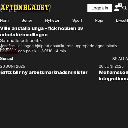
Logga in
Hem
Serier
Nyheter
Sport
Nöje
Livsstil
Ville anställa unga - fick nobben av
arbetsförmedlingen
Samhälle och politik
Josefine fick ingen hjälp att anställa trots upprepade egna initativ
Se mer
Samhälle och politik
•
18.07.16
•
4 min
Senast
SE ALLA
28 JUNI 2025
1:48
28 JUNI 2025
Britz blir ny arbetsmarknadsminister
Mohamsson b
integration