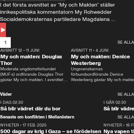
I det första avsnittet av ”My och Makten” ställer 
inrikespolitiska kommentatorn My Rohwedder 
Socialdemokraternas partiledare Magdalena 
Andersson till svars.
1
SE ALLA
AVSNITT 12
•
11 JUNI
26:27
AVSNITT 11
•
4 JUNI
2
My och makten: Douglas
My och makten: Denice
Thor
Westerberg
Moderata ungdomsförbundet 
Ungsvenskarnas 
(MUF:s) ordförande Douglas Thor 
förbundsordförande Denice 
gästar My och makten. I avsnittet 
Westerberg gästar My och makten.
diskuteras tonårsutvisningarna och 
avsnittet diskuteras migrationsfrå
hur Moderaterna ska locka väljare till 
och hur SD ska locka kvinnliga 
Väder
SE ALLA
valet i höst. 
väljare. 
I DAG 02:30
1:06
I GÅR 02:30
Så blir vädret där du bor
Så blir vädr
Senaste om konflikten i Mellanöstern
SE ALLA
NYHETER
•
17 FEB. 2025
0:45
NYHETER
•
16 F
500 dagar av krig i Gaza – se förödelsen
Nya vapen ti