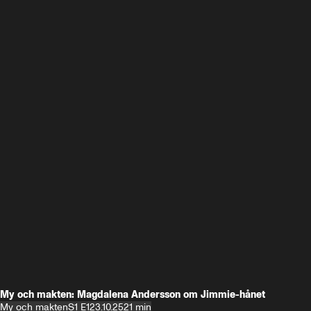
My och makten: Magdalena Andersson om Jimmie-hånet
My och makten
S1 E1
23.10.25
21 min