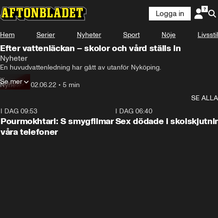
Logga in
Hem
Serier
Nyheter
Sport
Nöje
Livsstil
Efter vattenläckan – skolor och vård ställs in
Nyheter
En huvudvattenledning har gått av utanför Nyköping.

Se mer
Både Nyköping och Oxelösund helt utan vatten.

Nyheter
•
02.06.22
•
5 min
SE ALLA
Nu stänger man skolor och ställer in all planerad vård.
I DAG 09:53
1:36
I DAG 06:40
Pourmokhtari: S smygfilmar
Sex dödade i skolskjutni
våra telefoner