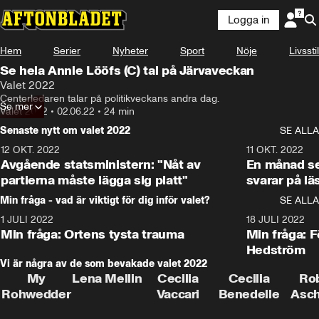
Logga in
Hem
Serier
Nyheter
Sport
Nöje
Livsstil
Se hela Annie Lööfs (C) tal på Järvaveckan
Valet 2022
Centerledaren talar på politikveckans andra dag.
Se mer
Valet 2022
•
02.06.22
•
24 min
Senaste nytt om valet 2022
SE ALLA
12 OKT. 2022
16:10
11 OKT. 2022
Avgående statsministern: "Nåt av
En månad s
partierna måste lägga sig platt"
svarar på lä
Min fråga - vad är viktigt för dig inför valet?
SE ALLA
1 JULI 2022
8:57
18 JULI 2022
Min fråga: Ortens tysta trauma
Min fråga: 
Hedström
Vi är några av de som bevakade valet 2022
My
Lena Mellin
Cecilia
Cecilia
Ro
Rohwedder
Vaccari
Benedelle
Asc