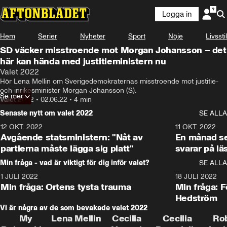
Logga in
Hem
Serier
Nyheter
Sport
Nöje
Livsstil
SD väcker misstroende mot Morgan Johansson – det
här kan hända med justitieministern nu
Valet 2022
Hör Lena Mellin om Sverigedemokraternas misstroende mot justitie- 
och inrikesminister Morgan Johansson (S).
Se mer
Valet 2022
•
02.06.22
•
4 min
Senaste nytt om valet 2022
SE ALLA
12 OKT. 2022
16:10
11 OKT. 2022
Avgående statsministern: "Nåt av
En månad s
partierna måste lägga sig platt"
svarar på lä
Min fråga - vad är viktigt för dig inför valet?
SE ALLA
1 JULI 2022
8:57
18 JULI 2022
Min fråga: Ortens tysta trauma
Min fråga: 
Hedström
Vi är några av de som bevakade valet 2022
My
Lena Mellin
Cecilia
Cecilia
Ro