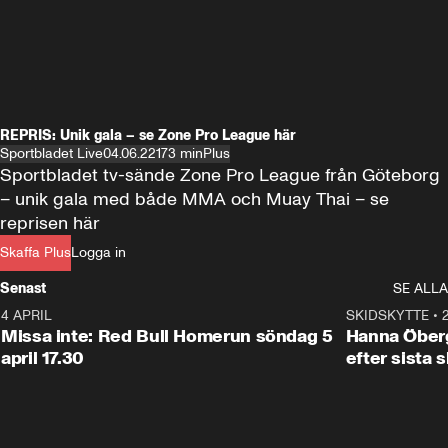
REPRIS: Unik gala – se Zone Pro League här
Sportbladet Live
04.06.22
173 min
Plus
Sportbladet tv-sände Zone Pro League från Göteborg 
– unik gala med både MMA och Muay Thai – se 
reprisen här
Skaffa Plus
Logga in
Senast
SE ALLA
4 APRIL
1:09
SKIDSKYTTE
•
Missa inte: Red Bull Homerun söndag 5
Hanna Öberg
april 17.30
efter sista 