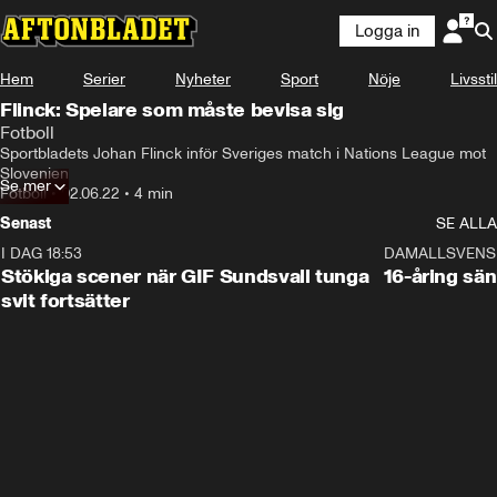
Logga in
Hem
Serier
Nyheter
Sport
Nöje
Livsstil
Flinck: Spelare som måste bevisa sig
Fotboll
Sportbladets Johan Flinck inför Sveriges match i Nations League mot 
Slovenien
Se mer
Fotboll
•
02.06.22
•
4 min
Senast
SE ALLA
I DAG 18:53
1:44
DAMALLSVENS
Stökiga scener när GIF Sundsvall tunga
16-åring sä
svit fortsätter