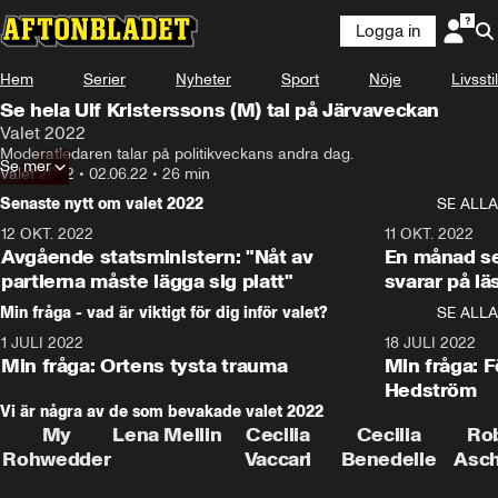
Logga in
Hem
Serier
Nyheter
Sport
Nöje
Livsstil
Se hela Ulf Kristerssons (M) tal på Järvaveckan
Valet 2022
Moderatledaren talar på politikveckans andra dag.
Se mer
Valet 2022
•
02.06.22
•
26 min
Senaste nytt om valet 2022
SE ALLA
12 OKT. 2022
16:10
11 OKT. 2022
Avgående statsministern: "Nåt av
En månad s
partierna måste lägga sig platt"
svarar på lä
Min fråga - vad är viktigt för dig inför valet?
SE ALLA
1 JULI 2022
8:57
18 JULI 2022
Min fråga: Ortens tysta trauma
Min fråga: 
Hedström
Vi är några av de som bevakade valet 2022
My
Lena Mellin
Cecilia
Cecilia
Ro
Rohwedder
Vaccari
Benedelle
Asc