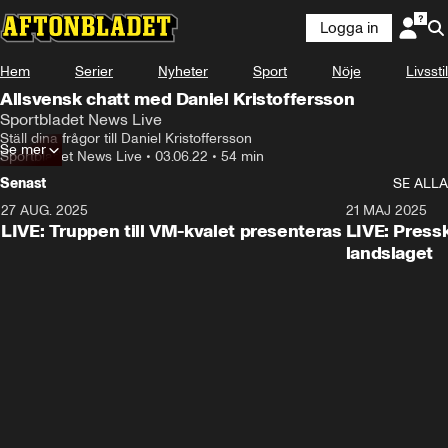
Logga in
Hem
Serier
Nyheter
Sport
Nöje
Livsstil
Allsvensk chatt med Daniel Kristoffersson
Sportbladet News Live
Ställ dina frågor till Daniel Kristoffersson
Se mer
Sportbladet News Live
•
03.06.22
•
54 min
Senast
SE ALLA
27 AUG. 2025
21 MAJ 2025
LIVE: Truppen till VM-kvalet presenteras
LIVE: Pressk
landslaget