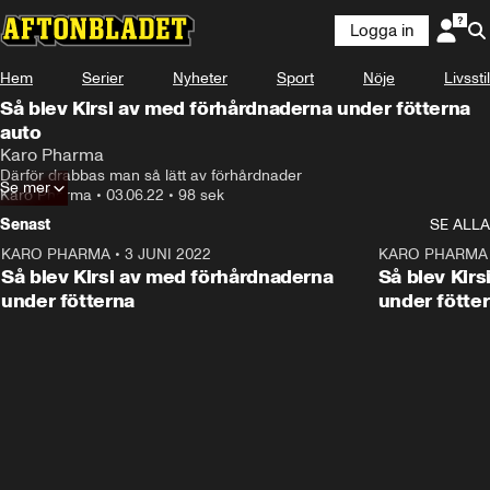
Logga in
Annons
Läs mer här!
Hem
Serier
Nyheter
Sport
Nöje
Livsstil
Annons från Karo Pharma
Så blev Kirsi av med förhårdnaderna under fötterna
auto
Karo Pharma
Därför drabbas man så lätt av förhårdnader
Se mer
Karo Pharma
•
03.06.22
•
98 sek
Senast
SE ALLA
KARO PHARMA
•
3 JUNI 2022
1:38
KARO PHARMA
ANNONS
Så blev Kirsi av med förhårdnaderna
Så blev Kir
under fötterna
under fötte