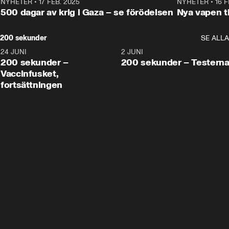
NYHETER
•
17 FEB. 2025
0:45
NYHETER
•
16 F
500 dagar av krig i Gaza – se förödelsen
Nya vapen ti
200 sekunder
SE ALLA
24 JUNI
5:00
2 JUNI
200 sekunder –
200 sekunder – Testern
Vaccinfusket,
fortsättningen