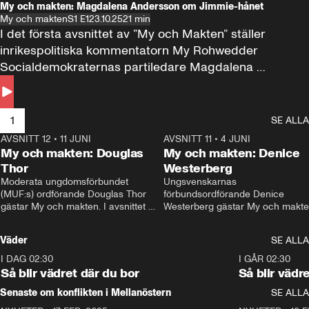
My och makten: Magdalena Andersson om Jimmie-hånet
My och makten
S1 E1
23.10.25
21 min
I det första avsnittet av ”My och Makten” ställer 
inrikespolitiska kommentatorn My Rohwedder 
Socialdemokraternas partiledare Magdalena 
Andersson till svars.
1
SE ALLA
AVSNITT 12
•
11 JUNI
26:27
AVSNITT 11
•
4 JUNI
2
My och makten: Douglas
My och makten: Denice
Thor
Westerberg
Moderata ungdomsförbundet 
Ungsvenskarnas 
(MUF:s) ordförande Douglas Thor 
förbundsordförande Denice 
gästar My och makten. I avsnittet 
Westerberg gästar My och makten.
diskuteras tonårsutvisningarna och 
avsnittet diskuteras migrationsfrå
hur Moderaterna ska locka väljare till 
och hur SD ska locka kvinnliga 
Väder
SE ALLA
valet i höst. 
väljare. 
I DAG 02:30
1:06
I GÅR 02:30
Så blir vädret där du bor
Så blir vädr
Senaste om konflikten i Mellanöstern
SE ALLA