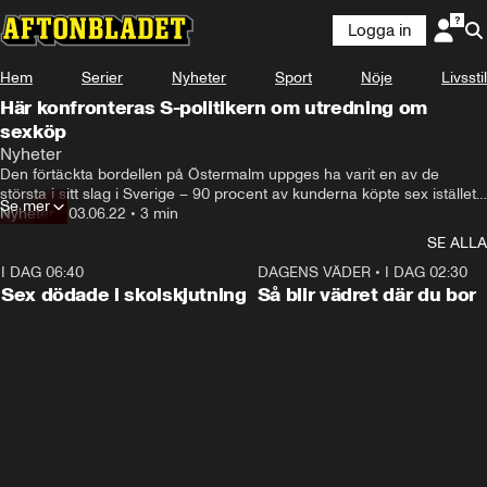
Logga in
Hem
Serier
Nyheter
Sport
Nöje
Livsstil
Här konfronteras S-politikern om utredning om
sexköp
Nyheter
Den förtäckta bordellen på Östermalm uppges ha varit en av de 
största i sitt slag i Sverige – 90 procent av kunderna köpte sex istället 
Se mer
för thaimassage.

Nyheter
•
03.06.22
•
3 min
SE ALLA
Aftonbladet kan nu avslöja att riksdagsledamoten Dag Larsson finns 
med i materialet från polisens utredning. I klippet konfronteras han av 
I DAG 06:40
0:47
DAGENS VÄDER
•
I DAG 02:30
Aftonbladets reportrar.

Sex dödade i skolskjutning
Så blir vädret där du bor
På fredagskvällen meddelade Dag Larsson att han lämnar sina 
uppdrag med omedelbar verkan.