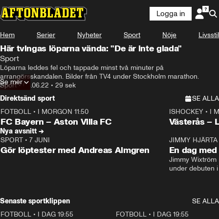
Logga in
Hem
Serier
Nyheter
Sport
Nöje
Livsstil
Här tvingas löparna vända: "De är inte glada"
Sport
Löparna leddes fel och tappade minst två minuter på 
arrangörsskandalen. Bilder från TV4 under Stockholm marathon.
Se mer
Sport
•
04.06.22
•
29 sek
Direktsänd sport
SE ALLA
FOTBOLL
•
I MORGON 11:50
ISHOCKEY
•
I 
Plus
Plus
FC Bayern – Aston Villa FC
Västerås – 
Nya avsnitt →
SPORT
•
7 JUNI
16:36
JIMMY HJÄRTA
Gör löptester med Andreas Almgren
En dag med 
Jimmy Wixtröm 
under debuten i
Senaste sportklippen
SE ALLA
FOTBOLL
•
I DAG 19:55
0:29
FOTBOLL
•
I DAG 19:55