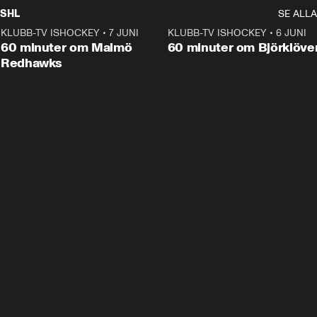
SHL
SE ALLA
KLUBB-TV ISHOCKEY
•
7 JUNI
1:02:53
KLUBB-TV ISHOCKEY
•
6 JUNI
1:0
Plus
60 minuter om Malmö
60 minuter om Björklöve
Redhawks