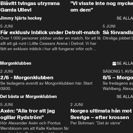
Blåvitt tvingas utrymma
”Vi visste inte nog mycke
Gamla Ullevi
om dem”
Jimmy hjärta hockey
SE ALLA
5 JUNI
11:14
5 JUNI
Får exklusiv inblick under Detroit-match
Så förvandl
Över 1 000 personer jobbar under en match, för att få 
Otroliga jobbet
allt att gå runt i Little Ceasars Arena i Detroit. Vi har 
fått en exklusiv inblick i hur allt fungerar inför och 
under match i världens bästa hockeyliga
Morgonklubben
SE ALLA
2 JUNI
SÄSONG 1, AVSN
2/6 - Morgonklubben
8/5 – Morg
Se tisdagens avsnitt av Morgonklubben här. Start 
Se fredagens av
09.00. 
Det bästa ur Morgonklubben
SE ALLA
5 JUNI
0:44
2 JUNI
Axén: ”Alla tror att jag
Norges ultimata hån mot
ogillar Rydström”
Sverige – efter krossen
Hör Alexander Axén och Pontus 
Per Bohman: ”Det är värre”
Wernbloom om att Kalle Karlsson får 