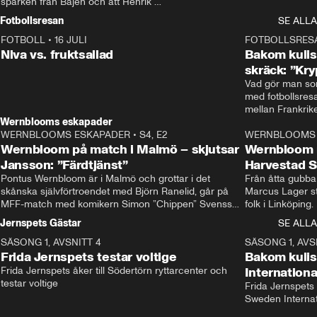
sparken från Bajen och att Henrik 
Rydström tar över
Fotbollsresan
SE ALLA
FOTBOLL
•
16 JULI
0:44
FOTBOLLSRES
Niva vs. fruktsallad
Bakom kulis
skräck: ”Kry
Vad gör man som
med fotbollsres
Wernblooms eskapader
WERNBLOOMS ESKAPADER
•
S4, E2
38:23
WERNBLOOMS 
Wernbloom på match i Malmö – skjutsar
Wernbloom 
Jansson: ”Färdtjänst”
Harvestad 
Pontus Wernbloom är i Malmö och grottar i det 
Från åtta gubbar 
skånska självförtroendet med Björn Ranelid, går på 
Marcus Lager sta
MFF-match med komikern Simon ”Chippen” Svensson 
folk i Linköping
och hjälper skadade stjärnbacken Pontus Jansson 
och Wernbloom kl
Jernspets Gästar
SE ALLA
hem. 
SÄSONG 1, AVSNITT 4
13:37
SÄSONG 1, AVS
Frida Jernspets testar voltige
Bakom kuli
Frida Jernspets åker till Södertörn ryttarcenter och 
Internation
testar voltige
Frida Jernspets 
Sweden Interna