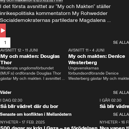
My och makten
S1 E1
23.10.25
21 min
I det första avsnittet av ”My och Makten” ställer 
inrikespolitiska kommentatorn My Rohwedder 
Socialdemokraternas partiledare Magdalena 
Andersson till svars.
1
SE ALLA
AVSNITT 12
•
11 JUNI
26:27
AVSNITT 11
•
4 JUNI
2
My och makten: Douglas
My och makten: Denice
Thor
Westerberg
Moderata ungdomsförbundet 
Ungsvenskarnas 
(MUF:s) ordförande Douglas Thor 
förbundsordförande Denice 
gästar My och makten. I avsnittet 
Westerberg gästar My och makten.
diskuteras tonårsutvisningarna och 
avsnittet diskuteras migrationsfrå
hur Moderaterna ska locka väljare till 
och hur SD ska locka kvinnliga 
Väder
SE ALLA
valet i höst. 
väljare. 
I DAG 02:30
1:06
I GÅR 02:30
Så blir vädret där du bor
Så blir vädr
Senaste om konflikten i Mellanöstern
SE ALLA
NYHETER
•
17 FEB. 2025
0:45
NYHETER
•
16 F
500 dagar av krig i Gaza – se förödelsen
Nya vapen ti