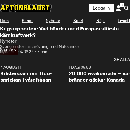
Logga in
Hem
Serier
Nyheter
Sport
Nöje
Livsstil
Krigsrapporten: Vad händer med Europas största
kärnkraftverk?
Nyheter
Sverige i stor militärövning med Natoländer
Se mer
Nyheter
•
04.06.22
•
7 min
SE ALLA
7 AUGUSTI
0:42
I DAG 05:56
Kristersson om Tidö-
20 000 evakuerade – nä
sprickan i vårdfrågan
bränder gäckar Kanada