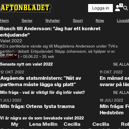
Logga in
Hem
Serier
Nyheter
Sport
Nöje
Livsstil
Busch till Andersson: ”Jag har ett konkret
erbjudande”
Valet 2022
KD:s partiledare vände sig till Magdalena Andersson under TV4:s 
partiledardebatt. Erbjudandet: Släpp Johansson, så hjälper vi er.
Se mer
Valet 2022
•
05.06.22
•
35 sek
Senaste nytt om valet 2022
SE ALLA
12 OKT. 2022
16:10
11 OKT. 2022
Avgående statsministern: "Nåt av
En månad s
partierna måste lägga sig platt"
svarar på lä
Min fråga - vad är viktigt för dig inför valet?
SE ALLA
1 JULI 2022
8:57
18 JULI 2022
Min fråga: Ortens tysta trauma
Min fråga: 
Hedström
Vi är några av de som bevakade valet 2022
My
Lena Mellin
Cecilia
Cecilia
Ro