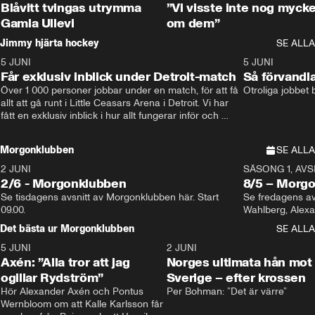
Blåvitt tvingas utrymma
”Vi visste inte nog mycke
Gamla Ullevi
om dem”
Jimmy hjärta hockey
SE ALLA
5 JUNI
11:14
5 JUNI
Får exklusiv inblick under Detroit-match
Så förvandl
Över 1 000 personer jobbar under en match, för att få 
Otroliga jobbet
allt att gå runt i Little Ceasars Arena i Detroit. Vi har 
fått en exklusiv inblick i hur allt fungerar inför och 
under match i världens bästa hockeyliga
Morgonklubben
SE ALLA
2 JUNI
SÄSONG 1, AVSN
2/6 - Morgonklubben
8/5 – Morg
Se tisdagens avsnitt av Morgonklubben här. Start 
Se fredagens av
09.00. 
Det bästa ur Morgonklubben
SE ALLA
5 JUNI
0:44
2 JUNI
Axén: ”Alla tror att jag
Norges ultimata hån mot
ogillar Rydström”
Sverige – efter krossen
Hör Alexander Axén och Pontus 
Per Bohman: ”Det är värre”
Wernbloom om att Kalle Karlsson får 