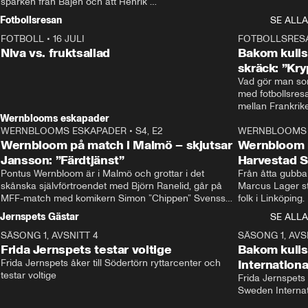
sparken från Bajen och att Henrik 
Rydström tar över
Fotbollsresan
SE ALLA
FOTBOLL
•
16 JULI
0:44
FOTBOLLSRES
Niva vs. fruktsallad
Bakom kulis
skräck: ”Kry
Vad gör man som
med fotbollsres
Wernblooms eskapader
WERNBLOOMS ESKAPADER
•
S4, E2
38:23
WERNBLOOMS 
Wernbloom på match i Malmö – skjutsar
Wernbloom 
Jansson: ”Färdtjänst”
Harvestad 
Pontus Wernbloom är i Malmö och grottar i det 
Från åtta gubbar 
skånska självförtroendet med Björn Ranelid, går på 
Marcus Lager sta
MFF-match med komikern Simon ”Chippen” Svensson 
folk i Linköping
och hjälper skadade stjärnbacken Pontus Jansson 
och Wernbloom kl
Jernspets Gästar
SE ALLA
hem. 
SÄSONG 1, AVSNITT 4
13:37
SÄSONG 1, AVS
Frida Jernspets testar voltige
Bakom kuli
Frida Jernspets åker till Södertörn ryttarcenter och 
Internation
testar voltige
Frida Jernspets 
Sweden Interna