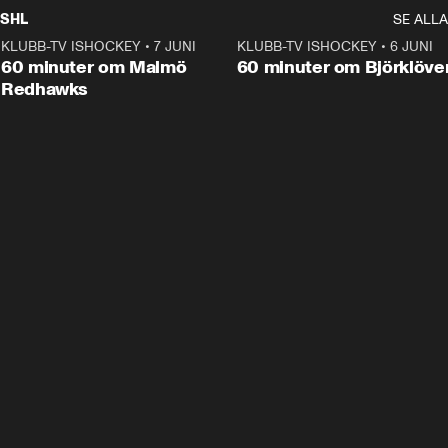
SHL
SE ALLA
KLUBB-TV ISHOCKEY
•
7 JUNI
1:02:53
KLUBB-TV ISHOCKEY
•
6 JUNI
1:0
Plus
60 minuter om Malmö
60 minuter om Björklöve
Redhawks