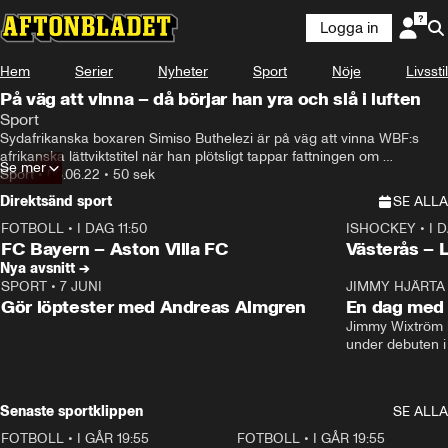
Logga in
Hem
Serier
Nyheter
Sport
Nöje
Livsstil
På väg att vinna – då börjar han yra och slå i luften
Sport
Sydafrikanska boxaren Simiso Buthelezi är på väg att vinna WBF:s 
afrikanska lättviktstitel när han plötsligt tappar fattningen om 
Se mer
verkligheten.
Sport
•
06.06.22
•
50 sek
Direktsänd sport
SE ALLA
FOTBOLL
•
I DAG 11:50
ISHOCKEY
•
I 
Plus
Plus
FC Bayern – Aston Villa FC
Västerås – 
Nya avsnitt →
SPORT
•
7 JUNI
16:36
JIMMY HJÄRTA
Gör löptester med Andreas Almgren
En dag med 
Jimmy Wixtröm 
under debuten i
Senaste sportklippen
SE ALLA
FOTBOLL
•
I GÅR 19:55
0:29
FOTBOLL
•
I GÅR 19:55