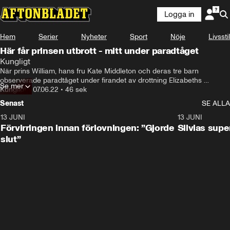
Logga in
Hem
Serier
Nyheter
Sport
Nöje
Livsstil
Här får prinsen utbrott - mitt under paradtåget
Kungligt
När prins William, hans fru Kate Middleton och deras tre barn 
observerade paradtåget under firandet av drottning Elizabeths 
Se mer
platinumjubileum bestämde sig ett av deras barn för att säga emot sin 
Kungligt
•
07.06.22
•
46 sek
mamma.
Senast
SE ALLA
13 JUNI
1:28
13 JUNI
Förvirringen innan förlovningen: ”Gjorde
Silvias sup
slut”