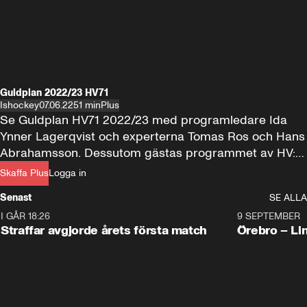
Guldplan 2022/23 HV71
Ishockey
07.06.22
51 min
Plus
Se Guldplan HV71 2022/23 med programledare Ida 
Ynner Lagerqvist och experterna Tomas Ros och Hans 
Abrahamsson. Dessutom gästas programmet av HV:s 
sportchef Kent Norberg.
Skaffa Plus
Logga in
Senast
SE ALLA
I GÅR 18:26
2:19
9 SEPTEMBER
Plus
Straffar avgjorde årets första match
Örebro – Li