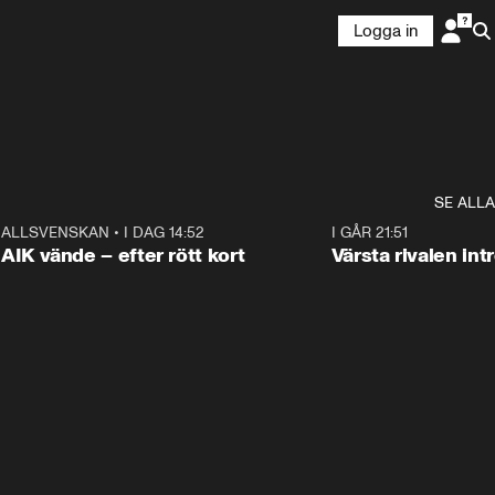
Logga in
SE ALLA
9
ALLSVENSKAN
•
I DAG 14:52
2:31
I GÅR 21:51
AIK vände – efter rött kort
Värsta rivalen in