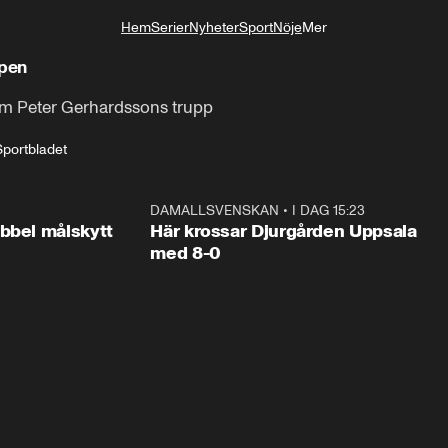
Hem
Serier
Nyheter
Sport
Nöje
Mer
Livsstil
ppen
om Peter Gerhardssons trupp
Sportbladet
1:03
DAMALLSVENSKAN
•
I DAG 15:23
1:3
bbel målskytt
Här krossar Djurgården Uppsala
med 8-0