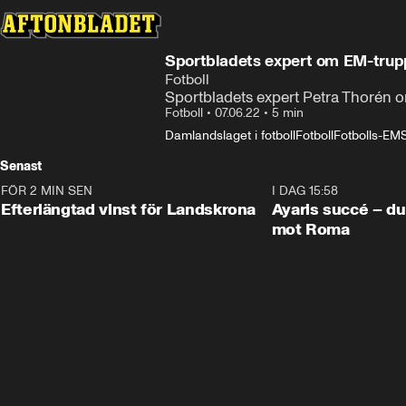
Sportbladets expert om EM-tru
Fotboll
Sportbladets expert Petra Thorén 
Fotboll
•
07.06.22
•
5 min
Damlandslaget i fotboll
Fotboll
Fotbolls-EM
Senast
FÖR 2 MIN SEN
0:33
I DAG 15:58
Efterlängtad vinst för Landskrona
Ayaris succé – du
mot Roma