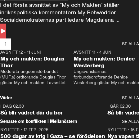
I det första avsnittet av ”My och Makten” ställer 
inrikespolitiska kommentatorn My Rohwedder 
Socialdemokraternas partiledare Magdalena 
Andersson till svars.
1
SE ALLA
AVSNITT 12
•
11 JUNI
26:27
AVSNITT 11
•
4 JUNI
2
My och makten: Douglas
My och makten: Denice
Thor
Westerberg
Moderata ungdomsförbundet 
Ungsvenskarnas 
(MUF:s) ordförande Douglas Thor 
förbundsordförande Denice 
gästar My och makten. I avsnittet 
Westerberg gästar My och makten.
diskuteras tonårsutvisningarna och 
avsnittet diskuteras migrationsfrå
hur Moderaterna ska locka väljare till 
och hur SD ska locka kvinnliga 
Väder
SE ALLA
valet i höst. 
väljare. 
I DAG 02:30
1:06
I GÅR 02:30
Så blir vädret där du bor
Så blir vädr
Senaste om konflikten i Mellanöstern
SE ALLA
NYHETER
•
17 FEB. 2025
0:45
NYHETER
•
16 F
500 dagar av krig i Gaza – se förödelsen
Nya vapen ti