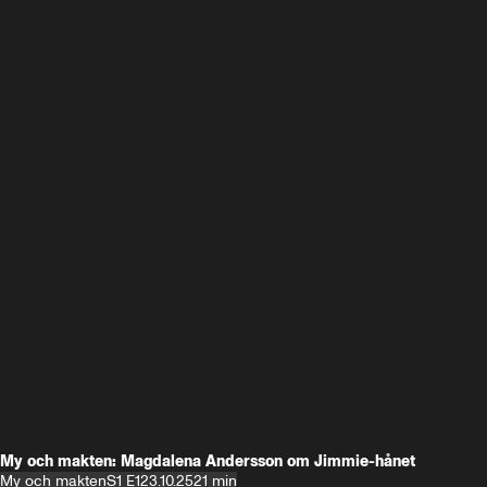
My och makten: Magdalena Andersson om Jimmie-hånet
My och makten
S1 E1
23.10.25
21 min