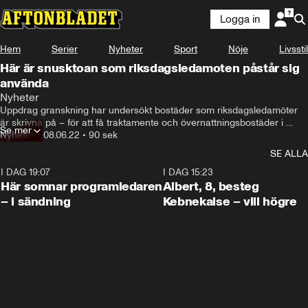
Logga in
Hem
Serier
Nyheter
Sport
Nöje
Livsstil
Här är snusktoan som riksdagsledamoten påstår sig
använda
Nyheter
Uppdrag granskning har undersökt bostäder som riksdagsledamöter 
är skrivna på – för att få traktamente och övernattningsbostäder i 
Se mer
Stockholm.
Nyheter
•
08.06.22
•
90 sek
SE ALLA
I DAG 19:07
0:45
I DAG 15:23
Här somnar programledaren
Albert, 8, besteg
– i sändning
Kebnekaise – vill högre