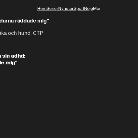
!
Hem
Serier
Nyheter
Sport
Nöje
Mer
Livsstil
darna räddade mig"
iska och hund. CTP
2:03
ANNONS
sin adhd:
de mig"