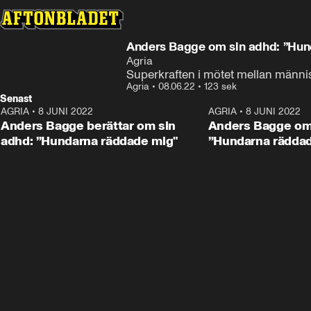
Annons
Läs mer här
Annons från Agria
Anders Bagge om sin adhd: ”Hun
Agria
Superkraften i mötet mellan männ
Agria
•
08.06.22
•
123 sek
Senast
AGRIA
•
8 JUNI 2022
2:03
AGRIA
•
8 JUNI 2022
ANNONS
Anders Bagge berättar om sin
Anders Bagge om 
adhd: ”Hundarna räddade mig"
”Hundarna rädda