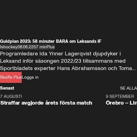
Guldplan 2023: 58 minuter BARA om Leksands IF
Ishockey
08.06.22
57 min
Plus
Programledare Ida Ynner Lagerqvist djupdyker i 
Leksand inför säsongen 2022/23 tillsammans med 
Sportbladets experter Hans Abrahamsson och Tomas 
Ros. Dessutom gästas programmet av Leksands 
Skaffa Plus
Logga in
scout och analytiker Petter Carnbro.
Senast
SE ALLA
7 AUGUSTI
2:19
9 SEPTEMBER
Plus
Straffar avgjorde årets första match
Örebro – Li