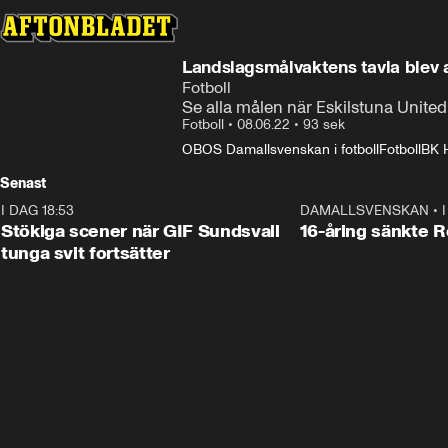
Landslagsmålvaktens tavla blev a
Fotboll
Se alla målen när Eskilstuna Unite
Fotboll
•
08.06.22
•
93 sek
OBOS Damallsvenskan i fotboll
Fotboll
BK 
Senast
I DAG 18:53
1:44
DAMALLSVENSKAN
•
Stökiga scener när GIF Sundsvall
16-åring sänkte 
tunga svit fortsätter