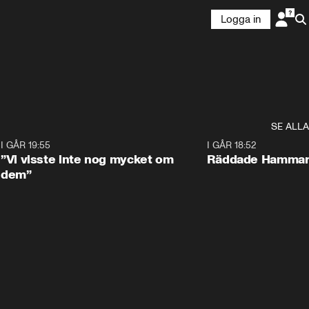
Logga in
SE ALLA
9
I GÅR 19:55
1:56
I GÅR 18:52
”Vi visste inte nog mycket om
Räddade Hammarb
dem”