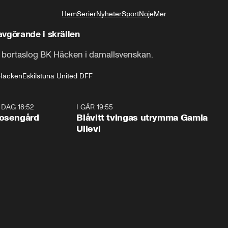
Hem
Serier
Nyheter
Sport
Nöje
Mer
Livsstil
vgörande i skrällen
d bortaslog BK Häcken i damallsvenskan.
Häcken
Eskilstuna United DFF
I DAG 18:52
0:47
I GÅR 19:55
0:2
Rosengård
Blåvitt tvingas utrymma Gamla
Ullevi