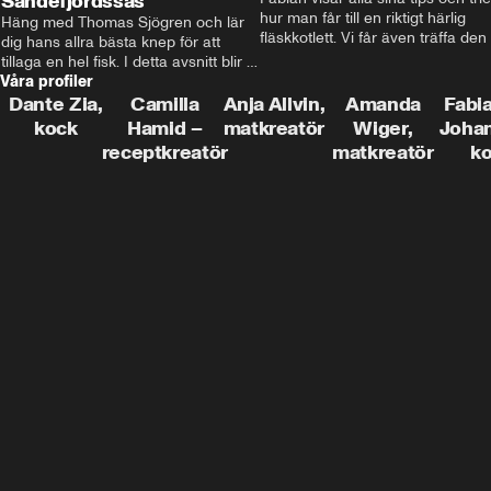
Sandefjordssås
hur man får till en riktigt härlig 
Häng med Thomas Sjögren och lär 
fläskkotlett. Vi får även träffa den 
dig hans allra bästa knep för att 
före detta schlagerkungen Fredrik
tillaga en hel fisk. I detta avsnitt blir 
som lämnat stan och sadlat om till
Våra profiler
de helstekt rödtunga med 
grisbonde på Gotland.
sandefjordssås och en magisk sallad 
Dante Zia,
Camilla
Anja Allvin,
Amanda
Fabia
på pepparrot och äpple.
kock
Hamid –
matkreatör
Wiger,
Joha
receptkreatör
matkreatör
k