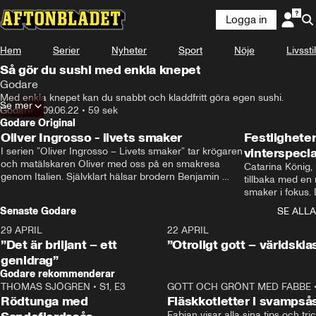
Logga in
Hem
Serier
Nyheter
Sport
Nöje
Livsstil
Så gör du sushi med enkla knepet
Godare
Med enkla knepet kan du snabbt och kladdfritt göra egen sushi.
Se mer
Godare
•
09.06.22
•
59 sek
Godare Original
Oliver Ingrosso - livets smaker
Festlighete
I serien ”Oliver Ingrosso – Livets smaker” tar krögaren 
vinterspecia
och matälskaren Oliver med oss på en smakresa 
Catarina König, 
genom Italien. Självklart hälsar brodern Benjamin 
tillbaka med en
Ingrosso på i Rom.
smaker i fokus. D
julfavoriter och 
Senaste Godare
SE ALLA
succé.
29 APRIL
0:50
22 APRIL
”Det är briljant – ett
”Otroligt gott – världskla
genidrag”
Godare rekommenderar
THOMAS SJÖGREN
•
S1, E3
13:56
GOTT OCH GRÖNT MED FABBE
Rödtunga med
Fläskkotletter i svampså
Fabian visar alla sina tips och tric