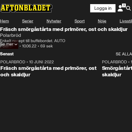
Logga in
Annons
Se receptet här!
Hem
Serier
Nyheter
Sport
Nöje
Livsstil
Annons från Polarbröd
Fräsch smörgåstårta med primörer, ost och skaldjur
Polarbröd
Enkelt recept till buffébordet. AUTO
Se mer
Polarbröd
•
10.06.22
•
69 sek
Senast
SE ALLA
POLARBRÖD
•
10 JUNI 2022
1:09
POLARBRÖD
•
ANNONS
Fräsch smörgåstårta med primörer, ost
Smörgåstå
och skaldjur
skaldjur