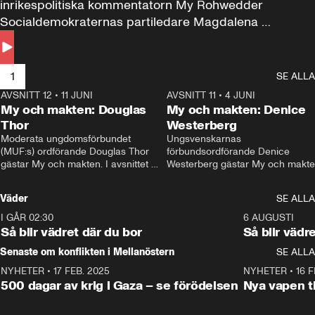
inrikespolitiska kommentatorn My Rohwedder 
Socialdemokraternas partiledare Magdalena 
Andersson till svars.
1
SE ALLA
AVSNITT 12
•
11 JUNI
26:27
AVSNITT 11
•
4 JUNI
2
My och makten: Douglas
My och makten: Denice
Thor
Westerberg
Moderata ungdomsförbundet 
Ungsvenskarnas 
(MUF:s) ordförande Douglas Thor 
förbundsordförande Denice 
gästar My och makten. I avsnittet 
Westerberg gästar My och makten.
diskuteras tonårsutvisningarna och 
avsnittet diskuteras migrationsfrå
hur Moderaterna ska locka väljare till 
och hur SD ska locka kvinnliga 
Väder
SE ALLA
valet i höst. 
väljare. 
I GÅR 02:30
1:06
6 AUGUSTI
Så blir vädret där du bor
Så blir vädr
Senaste om konflikten i Mellanöstern
SE ALLA
NYHETER
•
17 FEB. 2025
0:45
NYHETER
•
16 F
500 dagar av krig i Gaza – se förödelsen
Nya vapen ti