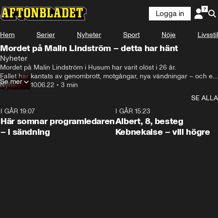
Logga in
Hem
Serier
Nyheter
Sport
Nöje
Livsstil
Mordet på Malin Lindström – detta har hänt
Nyheter
Mordet på Malin Lindström i Husum har varit olöst i 26 år.

Fallet har kantats av genombrott, motgångar, nya vändningar – och en 
Se mer
lång väntan på den teknik som nu kan innebära en lösning på mordet.
Nyheter
•
10.06.22
•
3 min
SE ALLA
I GÅR 19:07
0:45
I GÅR 15:23
Här somnar programledaren
Albert, 8, besteg
– i sändning
Kebnekaise – vill högre