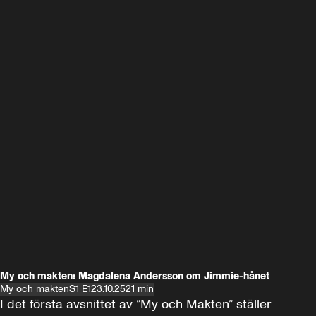
My och makten: Magdalena Andersson om Jimmie-hånet
My och makten
S1 E1
23.10.25
21 min
I det första avsnittet av ”My och Makten” ställer 