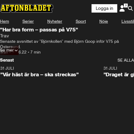
Logga in
Hem
Serier
Nyheter
Sport
Nöje
Livsstil
”Har bra form – passas på V75”
Trav
Senaste avsnittet av ”Björnkollen” med Björn Goop inför V75 på 
Östersund.
Se mer
Trav
•
10.06.22
•
7 min
Senast
SE ALLA
31 JULI
4:52
31 JULI
”Vår häst är bra – ska streckas”
”Draget är g