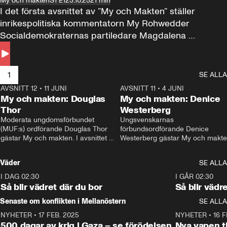
My och makten
S1 E1
23.10.25
21 min
I det första avsnittet av ”My och Makten” ställer 
inrikespolitiska kommentatorn My Rohwedder 
Socialdemokraternas partiledare Magdalena 
Andersson till svars.
1
SE ALLA
AVSNITT 12
•
11 JUNI
26:27
AVSNITT 11
•
4 JUNI
2
My och makten: Douglas
My och makten: Denice
Thor
Westerberg
Moderata ungdomsförbundet 
Ungsvenskarnas 
(MUF:s) ordförande Douglas Thor 
förbundsordförande Denice 
gästar My och makten. I avsnittet 
Westerberg gästar My och makten.
diskuteras tonårsutvisningarna och 
avsnittet diskuteras migrationsfrå
hur Moderaterna ska locka väljare till 
och hur SD ska locka kvinnliga 
Väder
SE ALLA
valet i höst. 
väljare. 
I DAG 02:30
1:06
I GÅR 02:30
Så blir vädret där du bor
Så blir vädr
Senaste om konflikten i Mellanöstern
SE ALLA
NYHETER
•
17 FEB. 2025
0:45
NYHETER
•
16 F
500 dagar av krig i Gaza – se förödelsen
Nya vapen ti