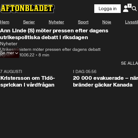
Logga in
Hem
Serier
Nyheter
Sport
Nöje
Livsstil
Ann Linde (S) möter pressen efter dagens
utrikespolitiska debatt i riksdagen
Nyheter
Utrikesministern möter pressen efter dagens debatt
Se mer
Nyheter
•
10.06.22
•
8 min
SE ALLA
7 AUGUSTI
0:42
I DAG 05:56
Kristersson om Tidö-
20 000 evakuerade – nä
sprickan i vårdfrågan
bränder gäckar Kanada