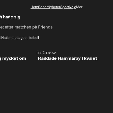
Hem
Serier
Nyheter
Sport
Nöje
Mer
Livsstil
h hade sig
et efter matchen på Friends
l
Nations League i fotboll
1:56
I GÅR 18:52
2:1
og mycket om
Räddade Hammarby i kvalet