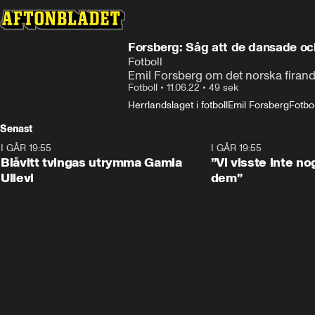
Forsberg: Såg att de dansade oc
Fotboll
Emil Forsberg om det norska firand
Fotboll
•
11.06.22
•
49 sek
Herrlandslaget i fotboll
Emil Forsberg
Fotbol
Senast
I GÅR 19:55
0:29
I GÅR 19:55
Blåvitt tvingas utrymma Gamla
”Vi visste inte n
Ullevi
dem”