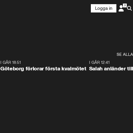
Logga in
SE ALLA
7
I GÅR 18:51
2:17
I GÅR 12:41
Göteborg förlorar första kvalmötet
Salah anländer ti