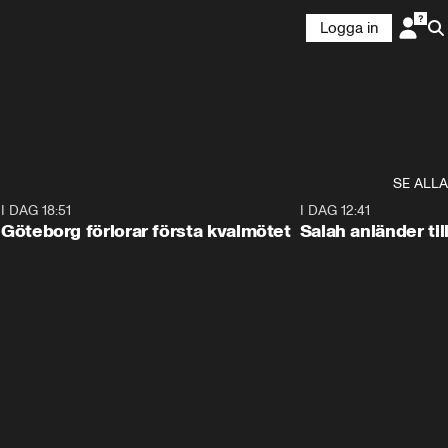
Logga in
SE ALLA
7
I DAG 18:51
2:17
I DAG 12:41
Göteborg förlorar första kvalmötet
Salah anländer ti