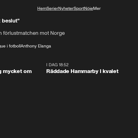
Hem
Serier
Nyheter
Sport
Nöje
Mer
Livsstil
t beslut”
ch förlustmatchen mot Norge
e i fotboll
Anthony Elanga
1:56
I DAG 18:52
2:1
og mycket om
Räddade Hammarby i kvalet