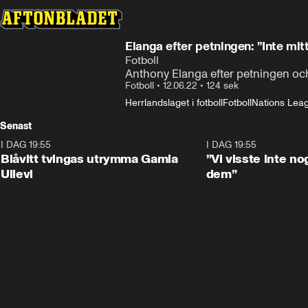
Elanga efter petningen: ”Inte mit
Fotboll
Anthony Elanga efter petningen o
Fotboll
•
12.06.22
•
124 sek
Herrlandslaget i fotboll
Fotboll
Nations Leagu
Senast
I DAG 19:55
0:29
I DAG 19:55
Blåvitt tvingas utrymma Gamla
”Vi visste inte n
Ullevi
dem”