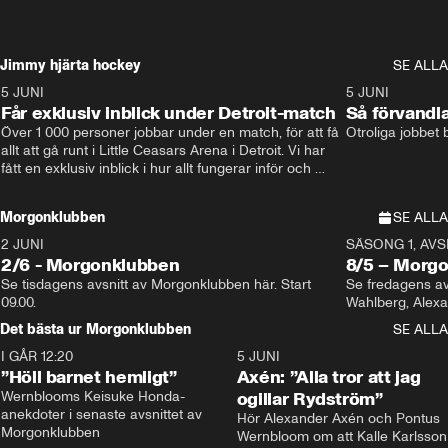
Jimmy hjärta hockey
SE ALLA
5 JUNI
11:14
5 JUNI
Får exklusiv inblick under Detroit-match
Så förvandl
Över 1 000 personer jobbar under en match, för att få 
Otroliga jobbet
allt att gå runt i Little Ceasars Arena i Detroit. Vi har 
fått en exklusiv inblick i hur allt fungerar inför och 
under match i världens bästa hockeyliga
Morgonklubben
SE ALLA
2 JUNI
SÄSONG 1, AVSN
2/6 - Morgonklubben
8/5 – Morg
Se tisdagens avsnitt av Morgonklubben här. Start 
Se fredagens av
09.00. 
Det bästa ur Morgonklubben
SE ALLA
I GÅR 12:20
1:14
5 JUNI
”Höll barnet hemligt”
Axén: ”Alla tror att jag
Wernblooms Keisuke Honda-
ogillar Rydström”
anekdoter i senaste avsnittet av 
Hör Alexander Axén och Pontus 
Morgonklubben
Wernbloom om att Kalle Karlsson 