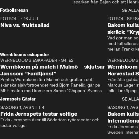
sparken från Bajen och att Henrik
Rydström tar över
Fotbollsresan
SE ALLA
FOTBOLL
•
16 JULI
0:44
FOTBOLLSRES
Niva vs. fruktsallad
Bakom kulis
skräck: ”Kry
Vad gör man som
med fotbollsres
Wernblooms eskapader
WERNBLOOMS ESKAPADER
•
S4, E2
38:23
WERNBLOOMS 
Wernbloom på match i Malmö – skjutsar
Wernbloom 
Jansson: ”Färdtjänst”
Harvestad 
Pontus Wernbloom är i Malmö och grottar i det 
Från åtta gubbar 
skånska självförtroendet med Björn Ranelid, går på 
Marcus Lager sta
MFF-match med komikern Simon ”Chippen” Svensson 
folk i Linköping
och hjälper skadade stjärnbacken Pontus Jansson 
och Wernbloom kl
Jernspets Gästar
SE ALLA
hem. 
SÄSONG 1, AVSNITT 4
13:37
SÄSONG 1, AVS
Frida Jernspets testar voltige
Bakom kuli
Frida Jernspets åker till Södertörn ryttarcenter och 
Internation
testar voltige
Frida Jernspets 
Sweden Interna