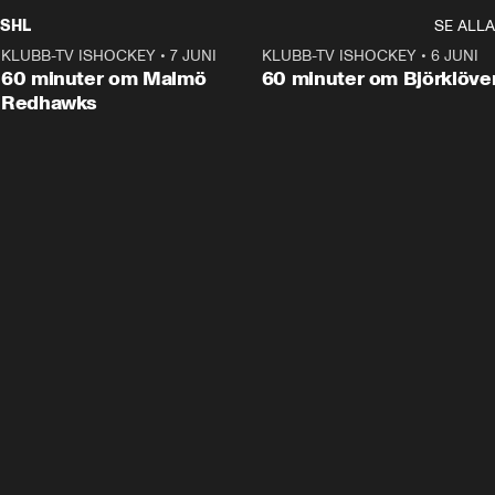
SHL
SE ALLA
KLUBB-TV ISHOCKEY
•
7 JUNI
1:02:53
KLUBB-TV ISHOCKEY
•
6 JUNI
1:0
Plus
60 minuter om Malmö
60 minuter om Björklöve
Redhawks