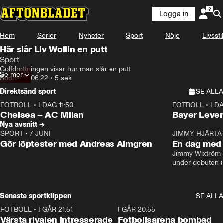
Logga in
Hem
Serier
Nyheter
Sport
Nöje
Livsstil
Här slår Liv Wollin en putt
Sport
Golfdrottningen visar hur man slår en putt
Se mer
Sport
•
13.06.22
•
5 sek
Direktsänd sport
SE ALLA
FOTBOLL
•
I DAG 11:50
FOTBOLL
•
I D
Plus
Plus
Chelsea – AC Milan
Bayer Lever
Nya avsnitt →
SPORT
•
7 JUNI
16:36
JIMMY HJÄRTA
Gör löptester med Andreas Almgren
En dag med 
Jimmy Wixtröm 
under debuten i
Senaste sportklippen
SE ALLA
FOTBOLL
•
I GÅR 21:51
0:31
I GÅR 20:55
Värsta rivalen intresserade
Fotbollsarena bombad