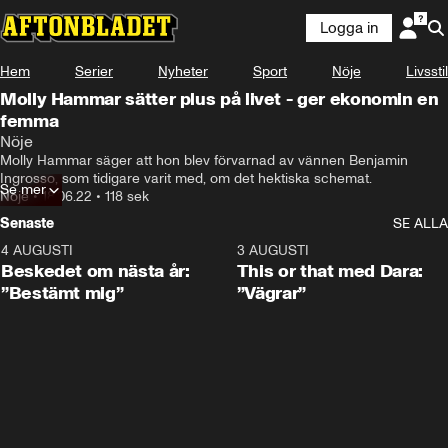
Logga in
Hem
Serier
Nyheter
Sport
Nöje
Livsstil
Molly Hammar sätter plus på livet - ger ekonomin en
femma
Nöje
Molly Hammar säger att hon blev förvarnad av vännen Benjamin 
Ingrosso, som tidigare varit med, om det hektiska schemat.
Se mer
Nöje
•
18.06.22
•
118 sek
Senaste
SE ALLA
4 AUGUSTI
0:24
3 AUGUSTI
Beskedet om nästa år:
This or that med Dara:
”Bestämt mig”
”Vägrar”