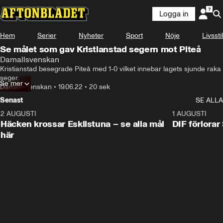
Logga in
Hem
Serier
Nyheter
Sport
Nöje
Livsstil
Se målet som gav Kristianstad segern mot Piteå
Damallsvenskan
Kristianstad besegrade Piteå med 1-0 vilket innebar lagets sjunde raka 
seger.
Se mer
Damallsvenskan
•
19.06.22
•
20 sek
Senast
SE ALLA
2 AUGUSTI
0:59
1 AUGUSTI
Häcken krossar Eskilstuna – se alla mål
DIF förlora
här