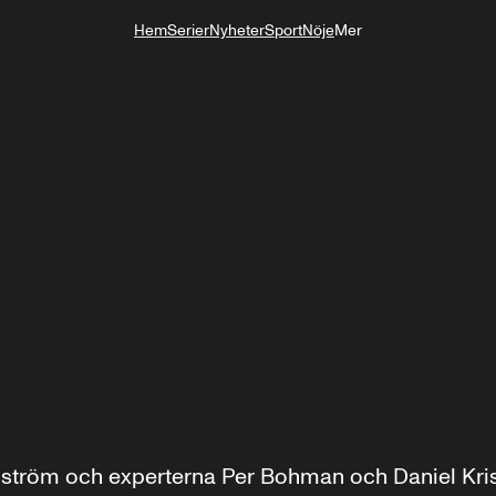
Hem
Serier
Nyheter
Sport
Nöje
Mer
Livsstil
ström och experterna Per Bohman och Daniel Kris