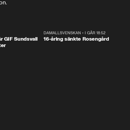
on.
1:44
DAMALLSVENSKAN
•
I GÅR 18:52
0:4
r GIF Sundsvall
16-åring sänkte Rosengård
ter