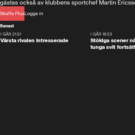
gästas också av klubbens sportchef Martin Ericss
Skaffa Plus
Logga in
Senast
I GÅR 21:51
0:31
I GÅR 18:53
Värsta rivalen intresserade
Stökiga scener nä
tunga svit fortsät