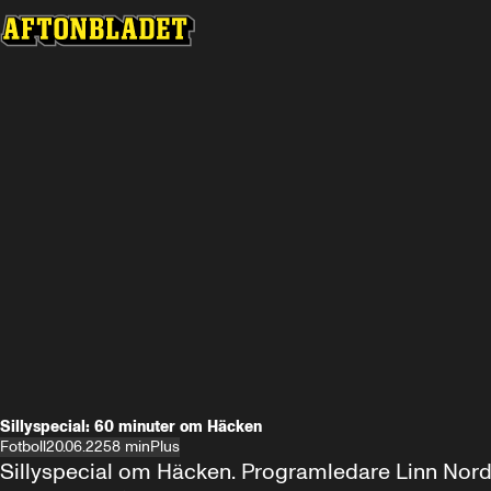
Sillyspecial: 60 minuter om Häcken
Fotboll
20.06.22
58 min
Plus
Sillyspecial om Häcken. Programledare Linn Nord