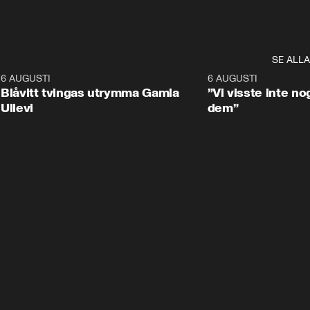
SE ALLA
7
6 AUGUSTI
0:29
6 AUGUSTI
Blåvitt tvingas utrymma Gamla
”Vi visste inte n
Ullevi
dem”