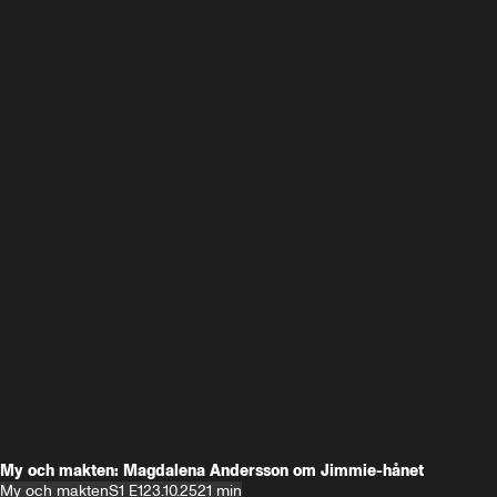
My och makten: Magdalena Andersson om Jimmie-hånet
My och makten
S1 E1
23.10.25
21 min