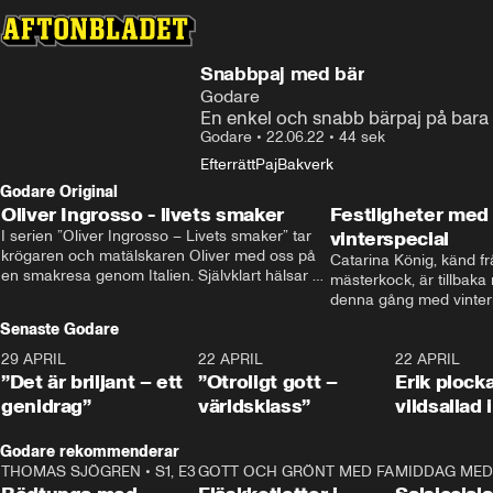
Snabbpaj med bär
Godare
En enkel och snabb bärpaj på bara 
Godare
•
22.06.22
•
44 sek
Efterrätt
Paj
Bakverk
Godare Original
Oliver Ingrosso - livets smaker
Festligheter med 
I serien ”Oliver Ingrosso – Livets smaker” tar 
vinterspecial
krögaren och matälskaren Oliver med oss på 
Catarina König, känd fr
en smakresa genom Italien. Självklart hälsar 
mästerkock, är tillbaka
brodern Benjamin Ingrosso på i Rom.
denna gång med vintern
blir småplock till glöggm
Senaste Godare
enkla knep som gör vinte
29 APRIL
0:50
22 APRIL
1:00
22 APRIL
”Det är briljant – ett
”Otroligt gott –
Erik plock
genidrag”
världsklass”
vildsallad
Godare rekommenderar
THOMAS SJÖGREN
•
S1, E3
13:56
GOTT OCH GRÖNT MED FABBE
12:17
MIDDAG MED 
•
S2, E2