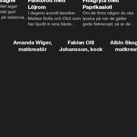
asagne
Pannbröd med
Fiskgryta med
ttet lagar 
Löjrom
Paprikaaioli
skt god 
I dagens avsnitt besöker 
Om de finns någon du ska 
 på salsiccia 
Mattias Sofia och Olof, som 
lyssna på när de gäller 
echamel och 
har bjudit in sina bästa 
goda fiskrecept, så är de 
ssa god ost. 
vänner Jessica och Roger, 
Thomas Sjögren. I det här 
ta!
för en trevlig middag. Han 
avsnittet får du receptet på 
visar hur man skapar en 
livets fiskgryta. Den perfekta 
Amanda Wiger,
Fabian Olli
Albin Sko
riktig restaurangupplevelse 
vardagsmatsfavoriten som 
matkreatör
Johansson, kock
matkrea
hemma, dom där extra 
funkar lika bra alla dagar i 
detaljerna som gör stor 
veckan.
skillnad och lyfta middagen 
till nästa nivå.