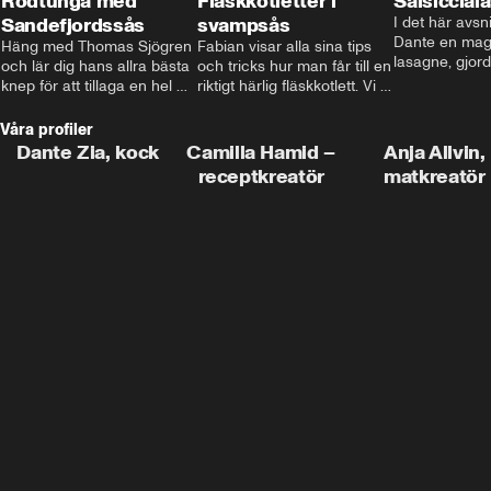
Rödtunga med
Fläskkotletter i
Salsiccial
Sandefjordssås
svampsås
I det här avsni
Dante en magi
Häng med Thomas Sjögren 
Fabian visar alla sina tips 
lasagne, gjord
och lär dig hans allra bästa 
och tricks hur man får till en 
med krämig b
knep för att tillaga en hel 
riktigt härlig fläskkotlett. Vi 
toppad med ma
fisk. I detta avsnitt blir de 
får även träffa den före 
Missa inte det
helstekt rödtunga med 
detta schlagerkungen 
Våra profiler
sandefjordssås och en 
Fredrik som lämnat stan 
Dante Zia, kock
Camilla Hamid –
Anja Allvin,
magisk sallad på pepparrot 
och sadlat om till grisbonde 
receptkreatör
matkreatör
och äpple.
på Gotland.