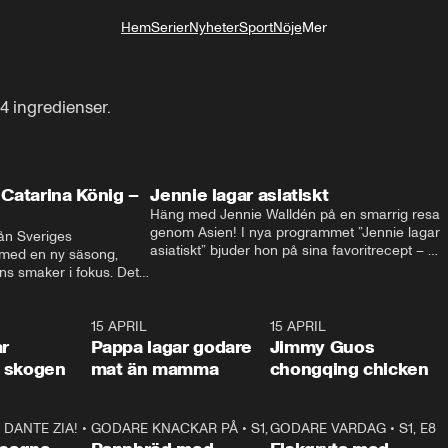
Hem
Serier
Nyheter
Sport
Nöje
Mer
Livsstil
4 ingredienser.
Catarina König –
Jennie lagar asiatiskt
Häng med Jennie Walldén på en smarrig resa 
genom Asien! I nya programmet ”Jennie lagar 
ån Sveriges 
asiatiskt” bjuder hon på sina favoritrecept – 
 med en ny säsong, 
från fräscha vietnamesiska sommarrullar till 
s smaker i fokus. Det 
krispig koreansk Bibimbap. Massor av smak, 
ingel, julfavoriter och 
smarta tips och matglädje utlovas!
rns fester till succé.
1:29
15 APRIL
0:53
15 APRIL
1:2
ar
Pappa lagar godare
Jimmy Guos
 i skogen
mat än mamma
chongqing chicken
DANTE ZIA!
16:10
•
GODARE KNACKAR PÅ
S1, E1
26:05
•
S1, E3
GODARE VARDAG
•
S1, E8
9:2