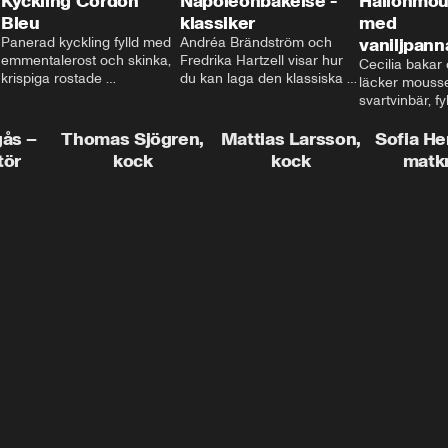
Kyckling Cordon
Napoleonbakelse -
Hallonmou
Bleu
klassiker
med
Panerad kyckling fylld med 
Andréa Brändström och 
vaniljpann
emmentalerost och skinka, 
Fredrika Hartzell visar hur 
Cecilia bakar e
krispiga rostade 
du kan laga den klassiska 
läcker mousse
salviapotatisar och hela 
napoleonbakelsen. En 
svartvinbär, fy
härligheten toppad med 
elegant och läcker efterrätt 
silkeslen vani
brynt smör och ärtor... Låter 
som imponerar vid varje 
gås –
Thomas Sjögren,
Mattias Larsson,
som vilar ova
Sofia He
det inte som en given succé 
tillfälle!
smulbotten. H
tör
kock
kock
matk
på middagsbordet i veckan? 
allting med va
Mattias visar dig alla tips 
vit chokladgrä
och trix för att du ska lyckas 
dig bästa tipse
med middagen.
dekorera en tår
snyggt!