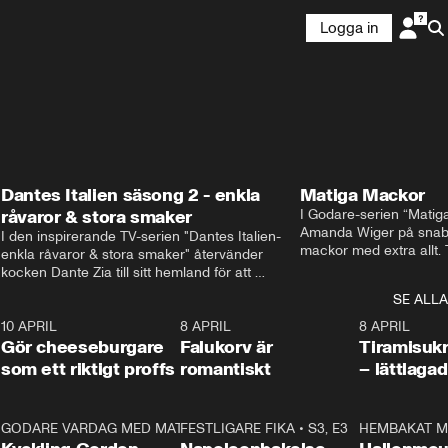
Logga in
Dantes Italien säsong 2 - enkla
Matiga Mackor
råvaror & stora smaker
I Godare-serien “Matig
Amanda Wiger på snabb
I den inspirerande TV-serien "Dantes Italien- 
mackor med extra allt. 
enkla råvaror & stora smaker" återvänder 
traditionella smörgåsarn
kocken Dante Zia till sitt hemland för att 
lunchmacka med chili ch
fördjupa sig i de kulinariska traditioner som 
SE ALLA
italiensk variant med vi
definierat Italiens själ. Denna säsong utforskar 
festliga snittar som gar
0
10 APRIL
Dante regionen Emilia-Romagna och staden 
2:04
8 APRIL
0:43
8 APRIL
Gör cheeseburgare
Parma, där han upptäcker den genuina 
Falukorv är
Tiramisuk
matfilosofin Cucina Povera.
som ett riktigt proffs
romantiskt
– lättlaga
2
GODARE VARDAG MED MATTIAS LARSSON
11:35
FESTLIGARE FIKA
•
S1, E6
•
S3, E3
13:18
HEMBAKAT M