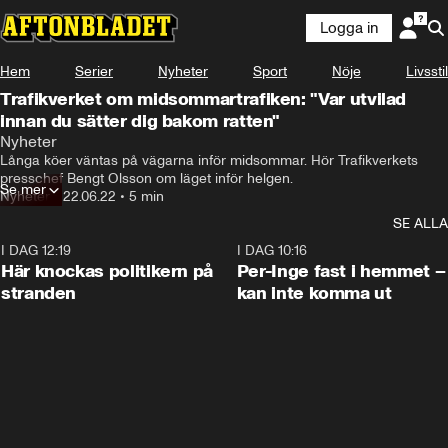
Logga in
Hem
Serier
Nyheter
Sport
Nöje
Livsstil
Trafikverket om midsommartrafiken: "Var utvilad
innan du sätter dig bakom ratten"
Nyheter
Långa köer väntas på vägarna inför midsommar. Hör Trafikverkets 
presschef Bengt Olsson om läget inför helgen.
Se mer
Nyheter
•
22.06.22
•
5 min
SE ALLA
I DAG 12:19
0:45
I DAG 10:16
Här knockas politikern på
Per-Inge fast i hemmet –
stranden
kan inte komma ut