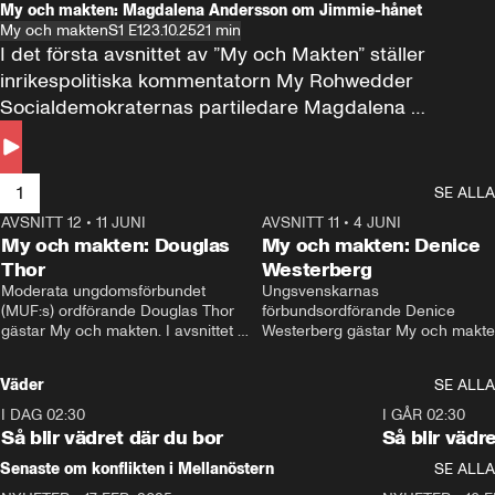
My och makten: Magdalena Andersson om Jimmie-hånet
My och makten
S1 E1
23.10.25
21 min
I det första avsnittet av ”My och Makten” ställer 
inrikespolitiska kommentatorn My Rohwedder 
Socialdemokraternas partiledare Magdalena 
Andersson till svars.
1
SE ALLA
AVSNITT 12
•
11 JUNI
26:27
AVSNITT 11
•
4 JUNI
2
My och makten: Douglas
My och makten: Denice
Thor
Westerberg
Moderata ungdomsförbundet 
Ungsvenskarnas 
(MUF:s) ordförande Douglas Thor 
förbundsordförande Denice 
gästar My och makten. I avsnittet 
Westerberg gästar My och makten.
diskuteras tonårsutvisningarna och 
avsnittet diskuteras migrationsfrå
hur Moderaterna ska locka väljare till 
och hur SD ska locka kvinnliga 
Väder
SE ALLA
valet i höst. 
väljare. 
I DAG 02:30
1:06
I GÅR 02:30
Så blir vädret där du bor
Så blir vädr
Senaste om konflikten i Mellanöstern
SE ALLA