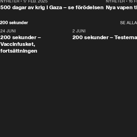
NYHETER
•
17 FEB. 2025
0:45
NYHETER
•
16 F
500 dagar av krig i Gaza – se förödelsen
Nya vapen ti
200 sekunder
SE ALLA
24 JUNI
5:00
2 JUNI
200 sekunder –
200 sekunder – Testern
Vaccinfusket,
fortsättningen