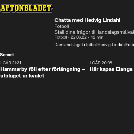
Chatta med Hedvig Lindahl
Fotboll
Ställ dina frågor till landslagsmålvak
Fotboll
•
22.06.22
•
42 min
Damlandslaget i fotboll
Hedvig Lindahl
Fotb
Senast
I GÅR 21:31
1:28
I GÅR 20:08
Hammarby föll efter förlängning –
Här kapas Elanga 
utslaget ur kvalet