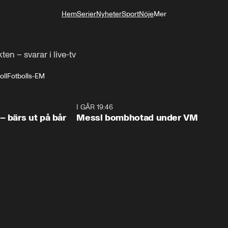
Hem
Serier
Nyheter
Sport
Nöje
Mer
Livsstil
ten – svarar i live-tv
oll
Fotbolls-EM
1:07
I GÅR 19:46
0:4
– bärs ut på bår
Messi bombhotad under VM