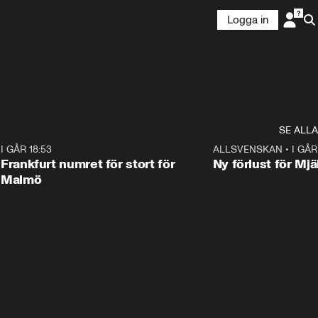
Logga in
SE ALLA
7
I GÅR 18:53
0:56
ALLSVENSKAN
•
I GÅR
Frankfurt numret för stort för
Ny förlust för Mjä
Malmö