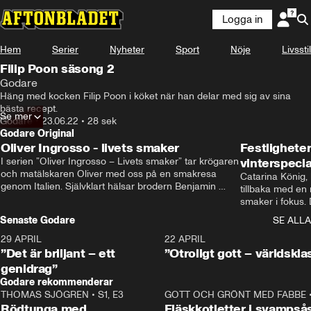
Logga in
Hem
Serier
Nyheter
Sport
Nöje
Livsstil
Filip Poon säsong 2
Godare
Häng med kocken Filip Poon i köket när han delar med sig av sina 
bästa recept.
Se mer
Godare
•
23.06.22
•
28 sek
Godare Original
Oliver Ingrosso - livets smaker
Festlighete
I serien ”Oliver Ingrosso – Livets smaker” tar krögaren 
vinterspecia
och matälskaren Oliver med oss på en smakresa 
Catarina König, 
genom Italien. Självklart hälsar brodern Benjamin 
tillbaka med en
Ingrosso på i Rom.
smaker i fokus. D
julfavoriter och 
Senaste Godare
SE ALLA
succé.
29 APRIL
0:50
22 APRIL
”Det är briljant – ett
”Otroligt gott – världskla
genidrag”
Godare rekommenderar
THOMAS SJÖGREN
•
S1, E3
13:56
GOTT OCH GRÖNT MED FABBE
Rödtunga med
Fläskkotletter i svampså