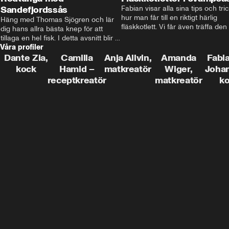
Sandefjordssås
Fabian visar alla sina tips och tric
hur man får till en riktigt härlig 
Häng med Thomas Sjögren och lär 
fläskkotlett. Vi får även träffa den 
dig hans allra bästa knep för att 
före detta schlagerkungen Fredrik
tillaga en hel fisk. I detta avsnitt blir 
som lämnat stan och sadlat om till
Våra profiler
de helstekt rödtunga med 
grisbonde på Gotland.
sandefjordssås och en magisk sallad 
Dante Zia,
Camilla
Anja Allvin,
Amanda
Fabia
på pepparrot och äpple.
kock
Hamid –
matkreatör
Wiger,
Joha
receptkreatör
matkreatör
k