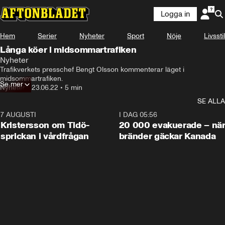
Logga in
Hem
Serier
Nyheter
Sport
Nöje
Livsstil
Långa köer i midsommartrafiken
Nyheter
Trafikverkets presschef Bengt Olsson kommenterar läget i 
midsommartrafiken.
Se mer
Nyheter
•
23.06.22
•
5 min
SE ALLA
7 AUGUSTI
0:42
I DAG 05:56
Kristersson om Tidö-
20 000 evakuerade – nä
sprickan i vårdfrågan
bränder gäckar Kanada