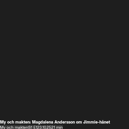
My och makten: Magdalena Andersson om Jimmie-hånet
My och makten
S1 E1
23.10.25
21 min