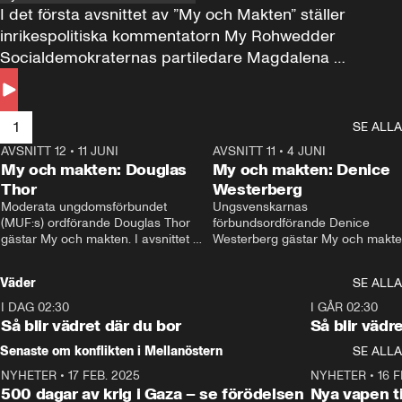
I det första avsnittet av ”My och Makten” ställer 
inrikespolitiska kommentatorn My Rohwedder 
Socialdemokraternas partiledare Magdalena 
Andersson till svars.
1
SE ALLA
AVSNITT 12
•
11 JUNI
26:27
AVSNITT 11
•
4 JUNI
2
My och makten: Douglas
My och makten: Denice
Thor
Westerberg
Moderata ungdomsförbundet 
Ungsvenskarnas 
(MUF:s) ordförande Douglas Thor 
förbundsordförande Denice 
gästar My och makten. I avsnittet 
Westerberg gästar My och makten.
diskuteras tonårsutvisningarna och 
avsnittet diskuteras migrationsfrå
hur Moderaterna ska locka väljare till 
och hur SD ska locka kvinnliga 
Väder
SE ALLA
valet i höst. 
väljare. 
I DAG 02:30
1:06
I GÅR 02:30
Så blir vädret där du bor
Så blir vädr
Senaste om konflikten i Mellanöstern
SE ALLA
NYHETER
•
17 FEB. 2025
0:45
NYHETER
•
16 F
500 dagar av krig i Gaza – se förödelsen
Nya vapen ti