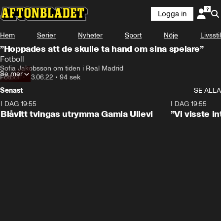
Logga in
Hem
Serier
Nyheter
Sport
Nöje
Livsstil
”Hoppades att de skulle ta hand om sina spelare”
Fotboll
Sofia Jakobsson om tiden i Real Madrid
Se mer
Fotboll
•
23.06.22
•
94 sek
Senast
SE ALLA
I DAG 19:55
0:29
I DAG 19:55
Blåvitt tvingas utrymma Gamla Ullevi
”Vi visste 