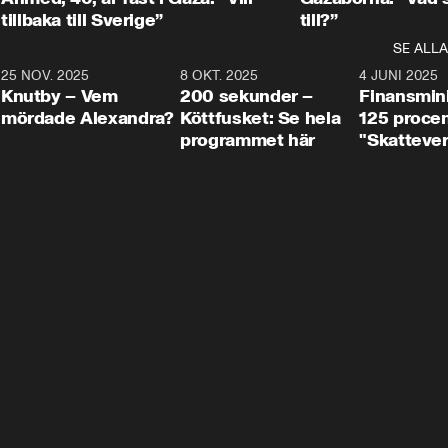
tillbaka till Sverige”
till?”
SE ALLA
3
25 NOV. 2025
31:05
8 OKT. 2025
4:29
4 JUNI 2025
Knutby – Vem
200 sekunder –
Finansmin
mördade Alexandra?
Köttfusket: Se hela
125 procent
programmet här
"Skattever
viktig uppg