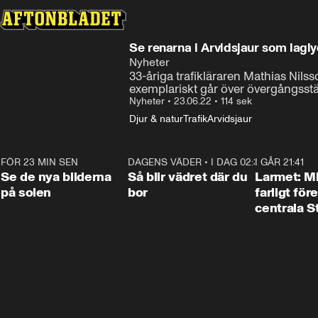
Se renarna i Arvidsjaur som lagl
Nyheter
33-åriga trafikläraren Mathias Nilss
exemplariskt går över övergångsstäl
Nyheter
•
23.06.22
•
114 sek
Djur & natur
Trafik
Arvidsjaur
FÖR 23 MIN SEN
0:19
DAGENS VÄDER
•
I DAG 02:30
1:06
I GÅR 21:41
Se de nya bilderna
Så blir vädret där du
Larmet: M
på solen
bor
farligt för
centrala 