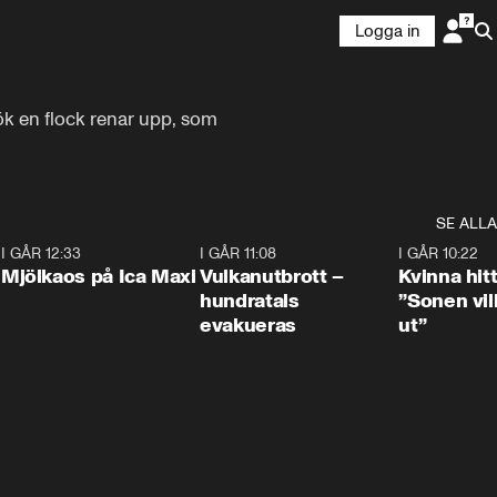
Logga in
ök en flock renar upp, som 
SE ALLA
0
I GÅR 12:33
0:24
I GÅR 11:08
0:27
I GÅR 10:22
Mjölkaos på Ica Maxi
Vulkanutbrott –
Kvinna hit
hundratals
”Sonen vill
evakueras
ut”