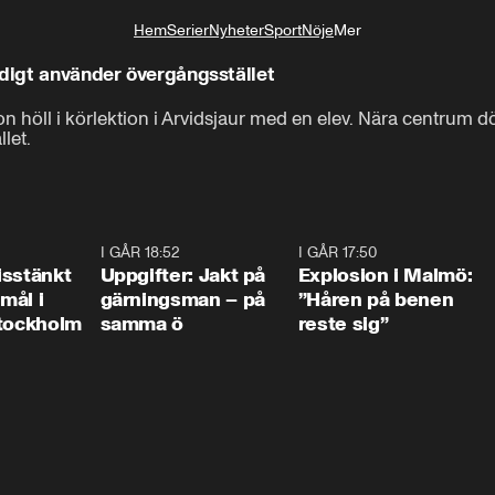
Hem
Serier
Nyheter
Sport
Nöje
Mer
Livsstil
ydigt använder övergångsstället
on höll i körlektion i Arvidsjaur med en elev. Nära centrum d
let.
0:35
I GÅR 18:52
0:33
I GÅR 17:50
1:1
isstänkt
Uppgifter: Jakt på
Explosion i Malmö:
emål i
gärningsman – på
”Håren på benen
Stockholm
samma ö
reste sig”