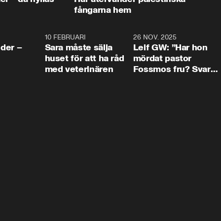
fångarna hem
4:24
10 FEBRUARI
4:13
26 NOV. 2025
8:1
der –
Sara måste sälja
Leif GW: ”Har hon
huset för att ha råd
mördat pastor
med veterinären
Fossmos fru? Svar
nej.”