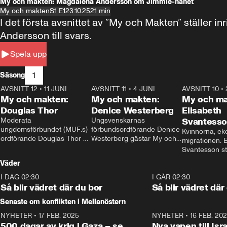
My och makten: Magdalena Andersson om Jimmie-hånet
My och makten
S1 E1
23.10.25
21 min
I det första avsnittet av ”My och Makten” ställe
Andersson till svars.
Spela upp
1
Säsong
AVSNITT 12
•
11 JUNI
26:27
AVSNITT 11
•
4 JUNI
23:40
AVSNITT 10
•
My och makten:
My och makten:
My och ma
Douglas Thor
Denice Westerberg
Elisabeth
Moderata 
Ungsvenskarnas 
Svantess
ungdomsförbundet (MUF:s) 
förbundsordförande Denice 
Kvinnorna, ek
ordförande Douglas Thor 
Westerberg gästar My och 
migrationen. E
gästar My och makten. I 
makten. I avsnittet 
Svantesson stäl
avsnittet diskuteras 
diskuteras migrationsfrågan 
när finansmini
Väder
tonårsutvisningarna och hur 
och hur SD ska locka 
Moderaterna ska locka 
kvinnliga väljare. 
I DAG 02:30
1:06
I GÅR 02:30
väljare till valet i höst. 
Så blir vädret där du bor
Så blir vädret där
Senaste om konflikten i Mellanöstern
NYHETER
•
17 FEB. 2025
0:45
NYHETER
•
16 FEB. 20
500 dagar av krig i Gaza – se
Nya vapen till Isr