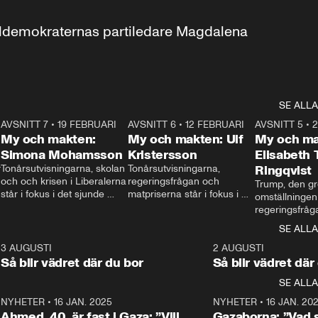
aldemokraternas partiledare Magdalena 
SE ALLA
7
AVSNITT 7
•
19 FEBRUARI
24:30
AVSNITT 6
•
12 FEBRUARI
27:30
AVSNITT 5
•
My och makten:
My och makten: Ulf
My och ma
Simona Mohamsson
Kristersson
Elisabeth
 
Tonårsutvisningarna, skolan 
Tonårsutvisningarna, 
Ringqvist
och och krisen i Liberalerna 
regeringsfrågan och 
Trump, den gr
står i fokus i det sjunde 
matpriserna står i fokus i 
omställningen
avsnittet av ”My och 
det sjätte avsnittet av ”My 
regeringsfråga
makten”. Se när 
och makten”. Se när 
centrum i det 
SE ALLA
Aftonbladets inrikespolitiska 
Aftonbladets inrikespolitiska 
avsnittet av ”
kommentator My 
kommentator My 
6
3 AUGUSTI
1:06
2 AUGUSTI
Makten”. Se nä
Rohwedder ställer 
Rohwedder ställer 
Så blir vädret där du bor
Så blir vädret där
Aftonbladets in
utbildnings- och 
statsminister Ulf Kristersson 
kommentator 
SE ALLA
integrationsminister Simona 
till svars.
Rohwedder stäl
Mohamsson till svars.
Centerpartiets
2
NYHETER
•
16 JAN. 2025
1:01
NYHETER
•
16 JAN. 20
Thand Ring till
Ahmed, 40, är fast i Gaza: ”Vill
Gazaborna: ”Vad s