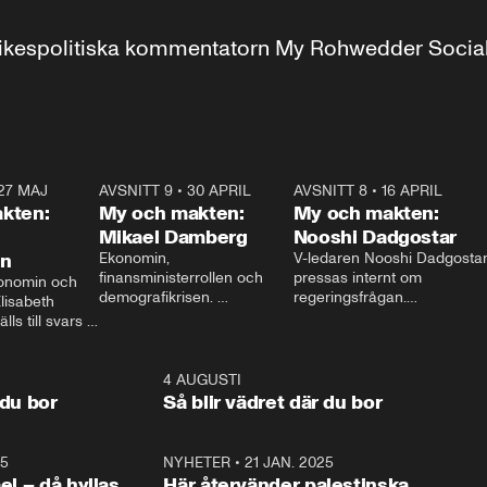
r inrikespolitiska kommentatorn My Rohwedder Soci
27 MAJ
3:51
AVSNITT 9
•
30 APRIL
24:00
AVSNITT 8
•
16 APRIL
25:1
kten:
My och makten:
My och makten:
Mikael Damberg
Nooshi Dadgostar
on
Ekonomin, 
V-ledaren Nooshi Dadgostar
finansministerrollen och 
pressas internt om 
onomin och 
demografikrisen. 
regeringsfrågan.

lisabeth 
Oppositionen ställs till svars 
I Aftonbladets 
ls till svars 
när Socialdemokraternas 
partiledarutfrågning ”My 
stern gästar 
Mikael Damberg gästar My 
och Makten” sätter hon ner 
My och Makten. 
och Makten. 
foten mot kritikerna:

1:06
4 AUGUSTI
1:0
– Vi ställer upp i val. Ska vi 
 du bor
Så blir vädret där du bor
vara med så sitter vi förstås 
25
1:22
NYHETER
•
21 JAN. 2025
0:5
ael – då hyllas
Här återvänder palestinska