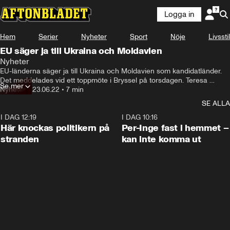
Logga in
Hem
Serier
Nyheter
Sport
Nöje
Livsstil
EU säger ja till Ukraina och Moldavien
Nyheter
EU-länderna säger ja till Ukraina och Moldavien som kandidatländer. 
Det meddelades vid ett toppmöte i Bryssel på torsdagen. Teresa 
Se mer
Küchler, SVD:s Bryssel-korrespondent kommenterar beskedet.
Nyheter
•
23.06.22
•
7 min
SE ALLA
I DAG 12:19
0:45
I DAG 10:16
Här knockas politikern på
Per-Inge fast i hemmet –
stranden
kan inte komma ut