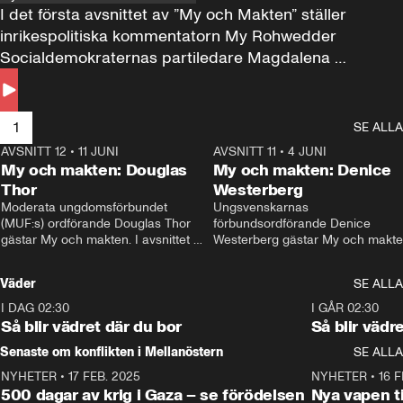
I det första avsnittet av ”My och Makten” ställer 
inrikespolitiska kommentatorn My Rohwedder 
Socialdemokraternas partiledare Magdalena 
Andersson till svars.
1
SE ALLA
AVSNITT 12
•
11 JUNI
26:27
AVSNITT 11
•
4 JUNI
2
My och makten: Douglas
My och makten: Denice
Thor
Westerberg
Moderata ungdomsförbundet 
Ungsvenskarnas 
(MUF:s) ordförande Douglas Thor 
förbundsordförande Denice 
gästar My och makten. I avsnittet 
Westerberg gästar My och makten.
diskuteras tonårsutvisningarna och 
avsnittet diskuteras migrationsfrå
hur Moderaterna ska locka väljare till 
och hur SD ska locka kvinnliga 
Väder
SE ALLA
valet i höst. 
väljare. 
I DAG 02:30
1:06
I GÅR 02:30
Så blir vädret där du bor
Så blir vädr
Senaste om konflikten i Mellanöstern
SE ALLA
NYHETER
•
17 FEB. 2025
0:45
NYHETER
•
16 F
500 dagar av krig i Gaza – se förödelsen
Nya vapen ti