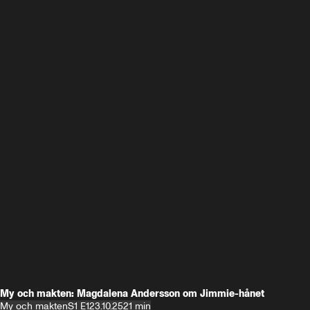
My och makten: Magdalena Andersson om Jimmie-hånet
My och makten
S1 E1
23.10.25
21 min