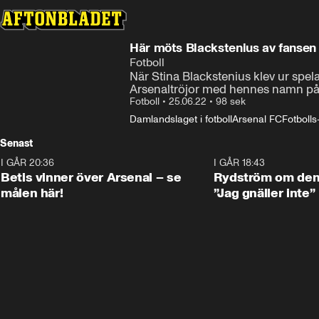
Här möts Blackstenius av fansen
Fotboll
När Stina Blackstenius klev ur spela
Arsenaltröjor med hennes namn på
Fotboll
•
25.06.22
•
98 sek
Damlandslaget i fotboll
Arsenal FC
Fotboll
Senast
I GÅR 20:36
1:30
I GÅR 18:43
Betis vinner över Arsenal – se
Rydström om den 
målen här!
”Jag gnäller inte”