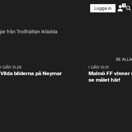
Logga in
r från Trollhättan iklädda 
SE ALLA
1
I GÅR 13:28
0:22
I GÅR 13:01
Vilda bilderna på Neymar
Malmö FF vinner 
se målet här!