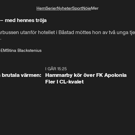
Hem
Serier
Nyheter
Sport
Nöje
Mer
Livsstil
 – med hennes tröja
rbussen utanför hotellet i Båstad möttes hon av två unga tjeje
.
s-EM
Stina Blackstenius
0:46
I GÅR 15:25
1:3
brutala värmen:
Hammarby kör över FK Apolonia
Fier i CL-kvalet