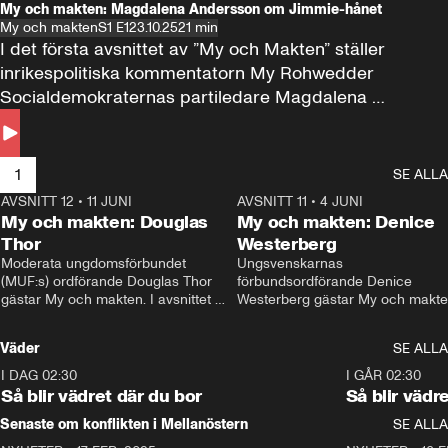
My och makten: Magdalena Andersson om Jimmie-hånet
My och makten
S1 E1
23.10.25
21 min
I det första avsnittet av ”My och Makten” ställer 
inrikespolitiska kommentatorn My Rohwedder 
Socialdemokraternas partiledare Magdalena 
Andersson till svars.
1
SE ALLA
AVSNITT 12
•
11 JUNI
26:27
AVSNITT 11
•
4 JUNI
2
My och makten: Douglas
My och makten: Denice
Thor
Westerberg
Moderata ungdomsförbundet 
Ungsvenskarnas 
(MUF:s) ordförande Douglas Thor 
förbundsordförande Denice 
gästar My och makten. I avsnittet 
Westerberg gästar My och makten.
diskuteras tonårsutvisningarna och 
avsnittet diskuteras migrationsfrå
hur Moderaterna ska locka väljare till 
och hur SD ska locka kvinnliga 
Väder
SE ALLA
valet i höst. 
väljare. 
I DAG 02:30
1:06
I GÅR 02:30
Så blir vädret där du bor
Så blir vädr
Senaste om konflikten i Mellanöstern
SE ALLA