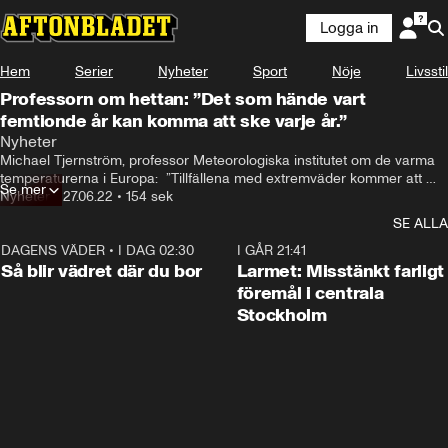
Logga in
Hem
Serier
Nyheter
Sport
Nöje
Livsstil
Professorn om hettan: ”Det som hände vart
femtionde år kan komma att ske varje år.”
Nyheter
Michael Tjernström, professor Meteorologiska institutet om de varma 
temperaturerna i Europa:  ”Tillfällena med extremväder kommer att 
Se mer
öka”
Nyheter
•
27.06.22
•
154 sek
SE ALLA
DAGENS VÄDER
•
I DAG 02:30
1:06
I GÅR 21:41
Så blir vädret där du bor
Larmet: Misstänkt farligt
föremål i centrala
Stockholm