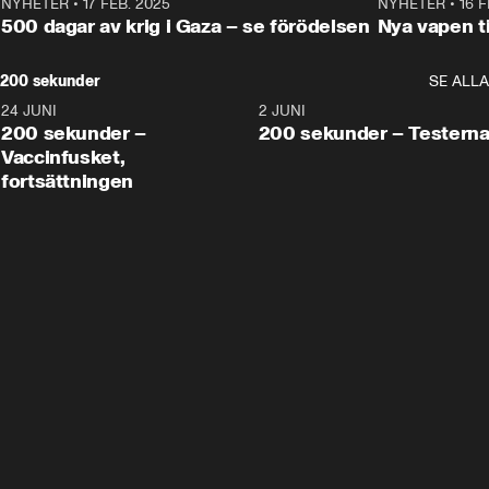
NYHETER
•
17 FEB. 2025
0:45
NYHETER
•
16 F
500 dagar av krig i Gaza – se förödelsen
Nya vapen ti
200 sekunder
SE ALLA
24 JUNI
5:00
2 JUNI
200 sekunder –
200 sekunder – Testern
Vaccinfusket,
fortsättningen