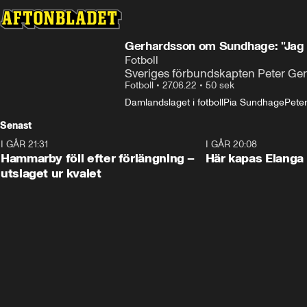
Gerhardsson om Sundhage: "Jag är
Fotboll
Sveriges förbundskapten Peter Ger
Fotboll
•
27.06.22
•
50 sek
Damlandslaget i fotboll
Pia Sundhage
Pete
Senast
I GÅR 21:31
1:28
I GÅR 20:08
Hammarby föll efter förlängning –
Här kapas Elanga 
utslaget ur kvalet