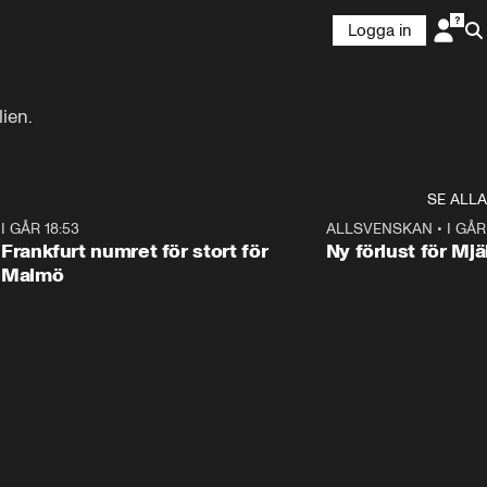
Logga in
ien.
SE ALLA
7
I GÅR 18:53
0:56
ALLSVENSKAN
•
I GÅR
Frankfurt numret för stort för
Ny förlust för Mjä
Malmö