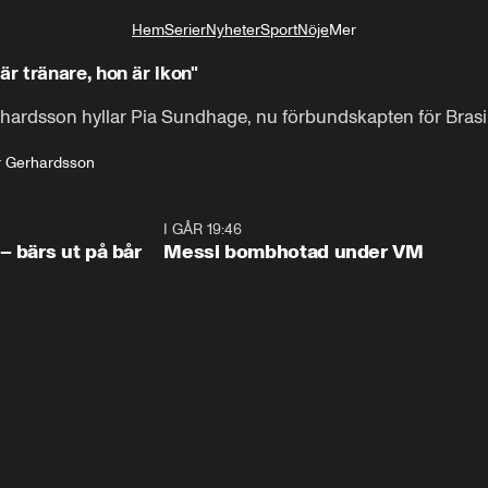
Hem
Serier
Nyheter
Sport
Nöje
Mer
Livsstil
 tränare, hon är ikon"
hardsson hyllar Pia Sundhage, nu förbundskapten för Brasil
r Gerhardsson
1:07
I GÅR 19:46
0:4
– bärs ut på bår
Messi bombhotad under VM